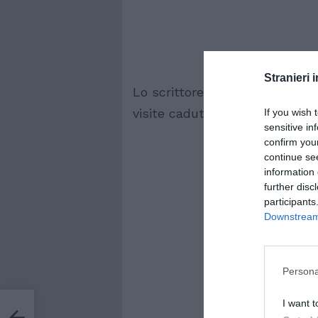
Stranieri i
Lo scrittore e poeta si rivolge
visite cadute come foglie sul v
If you wish 
sensitive in
confirm you
continue se
information 
further disc
participants
Downstream 
Persona
I want t