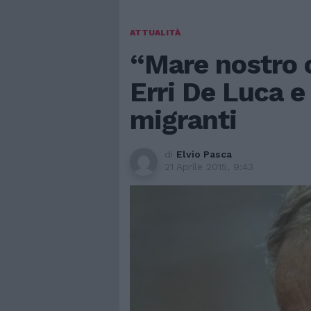
ATTUALITÀ
“Mare nostro c
Erri De Luca e 
migranti
di
Elvio Pasca
21 Aprile 2015, 9:43