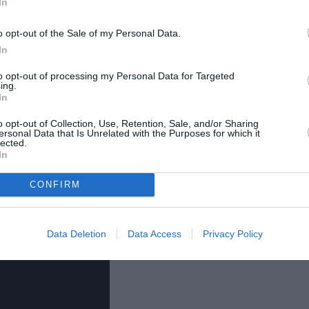
In
o opt-out of the Sale of my Personal Data.
In
to opt-out of processing my Personal Data for Targeted
bbiamo seminato di annegati
più di
ing.
In
e”… Così
Erri De Luca
in una sua “preghiera
o opt-out of Collection, Use, Retention, Sale, and/or Sharing
che ricordano le
vittime dei viaggi della
ersonal Data that Is Unrelated with the Purposes for which it
lected.
 del mare nostro fanno “da carezza, da
In
di padre e di madre prima di partire”.
CONFIRM
Data Deletion
Data Access
Privacy Policy