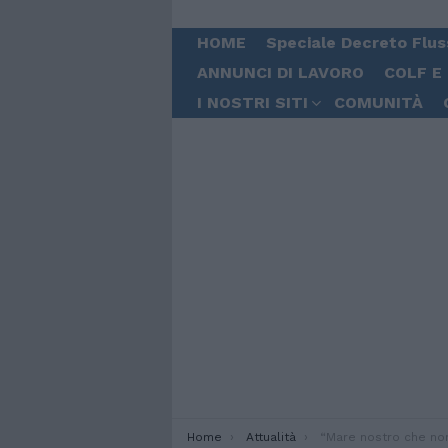
HOME
Speciale Decreto Flus
ANNUNCI DI LAVORO
COLF E
I NOSTRI SITI
COMUNITÀ
You are here:
Home
Attualità
“Mare nostro che non sei nei cieli”, Erri De Lu