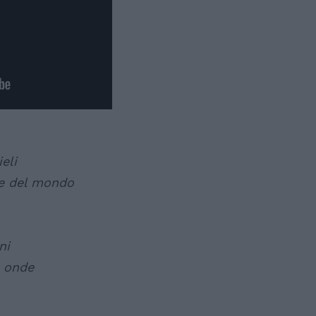
eli
a e del mondo
ni
e onde