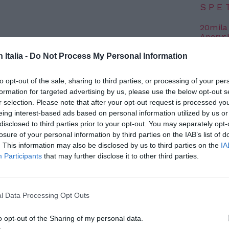
SPE
20mila
Aperys
6 Agosto
n Italia -
Do Not Process My Personal Information
 al Mediterraneo. “Custodisci le vite, le
Grande
Festiva
iale”
to opt-out of the sale, sharing to third parties, or processing of your per
6 Agosto
formation for targeted advertising by us, please use the below opt-out s
r selection. Please note that after your opt-out request is processed y
eing interest-based ads based on personal information utilized by us or
Photosh
disclosed to third parties prior to your opt-out. You may separately opt-
losure of your personal information by third parties on the IAB’s list of
. This information may also be disclosed by us to third parties on the
IA
Participants
that may further disclose it to other third parties.
l Data Processing Opt Outs
o opt-out of the Sharing of my personal data.