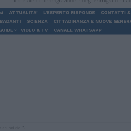
Il portale dell'immigrazione e degli immigrati in Ital
si
ATTUALITA’
L’ESPERTO RISPONDE
CONTATTI &
 BADANTI
SCIENZA
CITTADINANZA E NUOVE GENER
GUIDE
VIDEO & TV
CANALE WHATSAPP
ca e la preghiera per i migranti