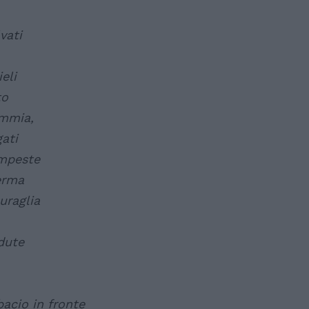
vati
eli
to
emmia,
ati
empeste
ferma
uraglia
adute
bacio in fronte