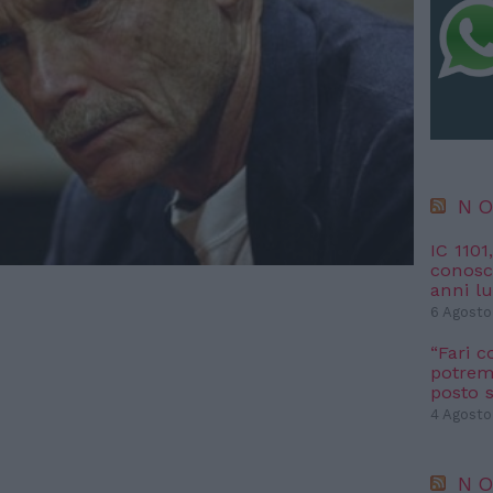
NO
IC 1101
conosci
anni l
6 Agosto
“Fari c
potremm
posto s
4 Agosto
NO