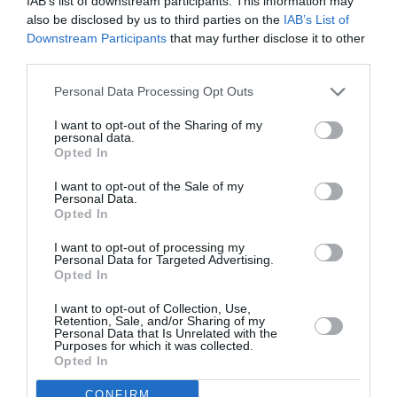
IAB’s list of downstream participants. This information may
also be disclosed by us to third parties on the
IAB’s List of
Downstream Participants
that may further disclose it to other
“Siamo consapevoli dell’importanza di agire sulle
third parties.
cause profonde dei flussi migratori per
Personal Data Processing Opt Outs
contrastare la migrazione irregolare”, ha
concluso.
I want to opt-out of the Sharing of my
personal data.
Opted In
DECRETO FLUSSI
NEWS IMMIGRAZIONE
I want to opt-out of the Sale of my
Personal Data.
Articolo precedente
Vedi
Opted In
di
Migranti. L’Onu: “La situazione nei centri di
più
detenzione in Libia è drammatica”
I want to opt-out of processing my
Personal Data for Targeted Advertising.
Articolo seguente
Opted In
Riecco Salvini: “Carola Rackete mi ha
I want to opt-out of Collection, Use,
denunciato? La controdenuncio”
Retention, Sale, and/or Sharing of my
Personal Data that Is Unrelated with the
Purposes for which it was collected.
Opted In
TI POTREBBERO INTERESSARE
CONFIRM