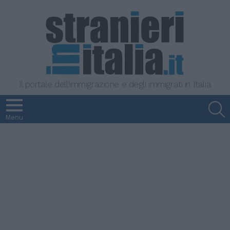
Il portale dell'immigrazione e degli immigrati in Italia
S
Menu