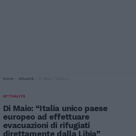
You are here:
Home
Attualità
Di Maio: “Italia unico paese europeo ad effettuare evacuazioni di rifugiati direttamente dalla Libia”
ATTUALITÀ
Di Maio: “Italia unico paese
europeo ad effettuare
evacuazioni di rifugiati
direttamente dalla Libia”