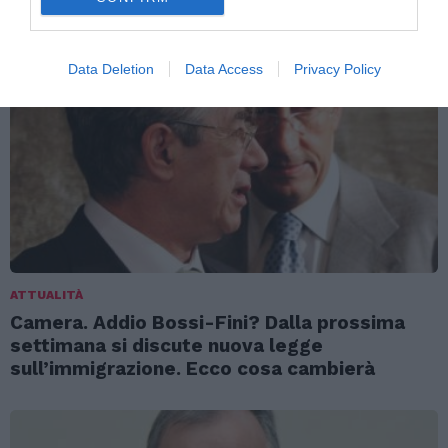
ANCHE:
Data Deletion
Data Access
Privacy Policy
ATTUALITÀ
Camera. Addio Bossi-Fini? Dalla prossima
settimana si discute nuova legge
sull’immigrazione. Ecco cosa cambierà