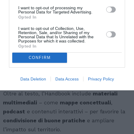
proposto è
integrato
e combina:
I want to opt-out of processing my
Personal Data for Targeted Advertising.
Opted In
Mappatura del territorio
I want to opt-out of Collection, Use,
Analisi dei bisogni
Retention, Sale, and/or Sharing of my
Personal Data that Is Unrelated with the
Coordinamento dei tavoli di lavoro
Purposes for which it was collected.
Opted In
Definizione di azioni di
prevenzione
,
vigilanza
,
tutela delle vittime
e
CONFIRM
reinserimento socio-lavorativo
Contenuti multimediali e approfondimenti
Data Deletion
Data Access
Privacy Policy
Oltre al testo, l’Handbook include
materiali
multimediali
– come
mappe concettuali
,
podcast
e contenuti interattivi – per favorire la
condivisione di buone pratiche
e ampliare
l’impatto sul territorio.