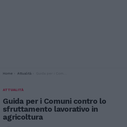
You are here:
Home
Attualità
Guida per i Comuni contro lo sfruttamento lavorativo in agricoltura
ATTUALITÀ
Guida per i Comuni contro lo
sfruttamento lavorativo in
agricoltura