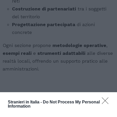
reti
Costruzione di partenariati
tra i soggetti
del territorio
Progettazione partecipata
di azioni
concrete
Ogni sezione propone
metodologie operative
,
esempi reali
e
strumenti adattabili
alle diverse
realtà locali, offrendo un supporto pratico alle
amministrazioni.
Stranieri in Italia -
Do Not Process My Personal
Information