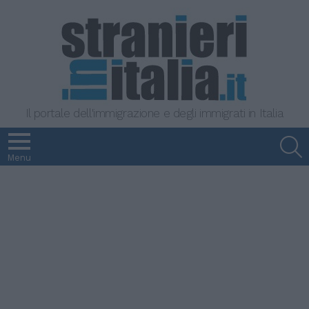
Il portale dell'immigrazione e degli immigrati in Italia
S
Menu