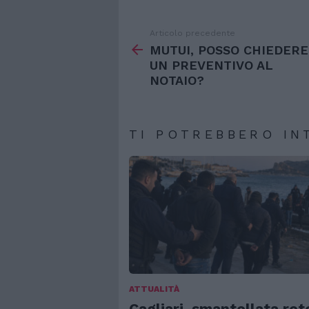
Articolo precedente
Vedi
di
MUTUI, POSSO CHIEDERE
più
UN PREVENTIVO AL
NOTAIO?
TI POTREBBERO IN
ATTUALITÀ
Cagliari, smantellata ret