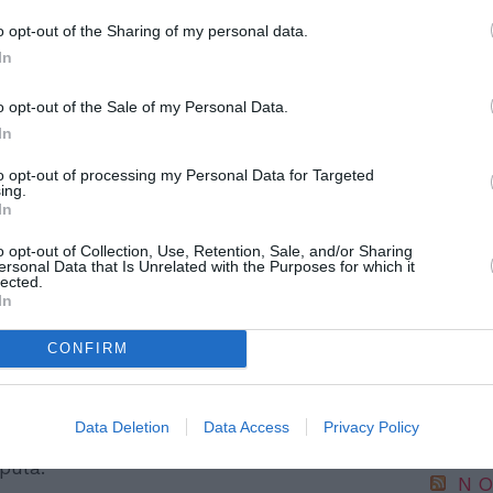
o opt-out of the Sharing of my personal data.
In
e ufficiale della categoria, ma non è
o opt-out of the Sale of my Personal Data.
In
isponibilità a fornire un preventivo
ata, che indichi in modo chiaro e
to opt-out of processing my Personal Data for Targeted
ing.
di onorario, tasse e visure per evitarti
NO
In
erificare che sia in grado di trasmettere la
IC 1101
o opt-out of Collection, Use, Retention, Sale, and/or Sharing
ersonal Data that Is Unrelated with the Purposes for which it
nare alla banca entro un paio di settimane
conosci
lected.
anni l
’approvazione del tuo finanziamento. Il
In
6 Agosto
ti l’uso di strumenti moderni di
CONFIRM
“Fari c
rtali digitali, lo standard di mercato si
potremm
posto s
l notaio sia preciso e puntuale
4 Agosto
Data Deletion
Data Access
Privacy Policy
processo di mutuo e ti garantirà il rispetto di
pula.
NO