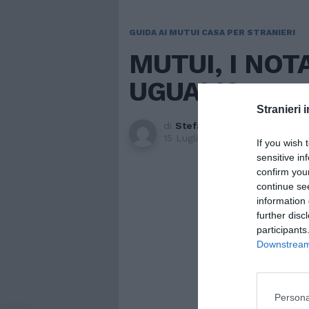
GUIDA AI MUTUI CASA PER STRANIERI
MUTUI, I NOT
UGUALI?
Stranieri i
di
Stefano Camilloni
15 Luglio 2020, 15:21
If you wish 
sensitive in
confirm you
continue se
information 
further disc
participants
Downstream 
Persona