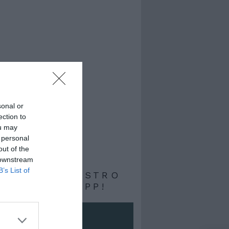
sonal or
ection to
ou may
 personal
out of the
 downstream
B’s List of
RIVITI AL NOSTRO
ALE WHATSAPP!