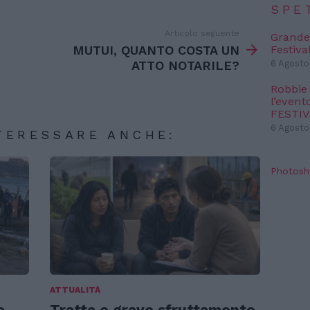
SPE
Articolo seguente
Grande
MUTUI, QUANTO COSTA UN
Festiva
ATTO NOTARILE?
6 Agosto
Robbie
l’event
FESTI
6 Agosto
TERESSARE ANCHE:
Photosh
ATTUALITÀ
e
Tratta e grave sfruttamento,