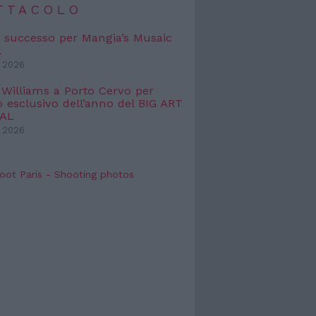
TTACOLO
 successo per Mangia’s Musaic
l
 2026
 Williams a Porto Cervo per
o esclusivo dell’anno del BIG ART
VAL
 2026
oot Paris - Shooting photos