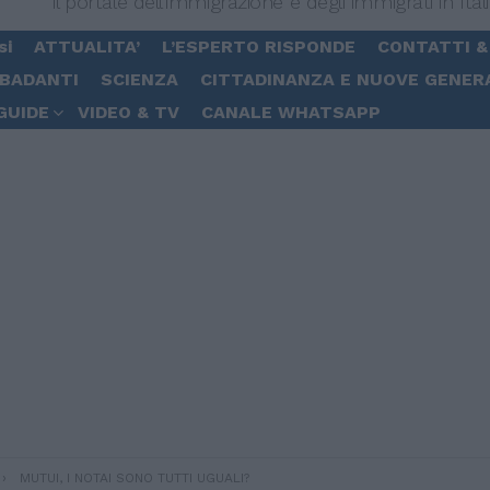
Il portale dell'immigrazione e degli immigrati in Ital
si
ATTUALITA’
L’ESPERTO RISPONDE
CONTATTI &
 BADANTI
SCIENZA
CITTADINANZA E NUOVE GENER
GUIDE
VIDEO & TV
CANALE WHATSAPP
MUTUI, I NOTAI SONO TUTTI UGUALI?