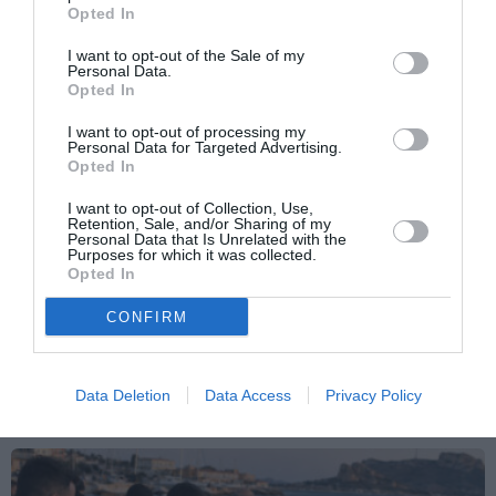
frontiere e accesso al lavoro
Opted In
I want to opt-out of the Sale of my
Personal Data.
Opted In
I want to opt-out of processing my
Personal Data for Targeted Advertising.
Opted In
I want to opt-out of Collection, Use,
Retention, Sale, and/or Sharing of my
Personal Data that Is Unrelated with the
Purposes for which it was collected.
Opted In
CONFIRM
ATTUALITÀ
Migranti, scontro Italia-Spagna: Madrid
Data Deletion
Data Access
Privacy Policy
introduce controlli per chi arriva dall’Italia