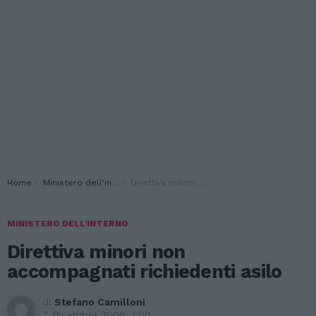
You are here:
Home
Ministero dell'interno
Direttiva minori non accompagnati richiedenti asilo
MINISTERO DELL'INTERNO
Direttiva minori non
accompagnati richiedenti asilo
di
Stefano Camilloni
7 Dicembre 2006, 1:00