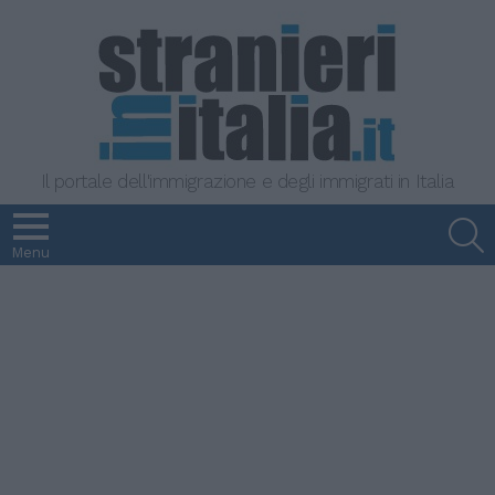
Il portale dell'immigrazione e degli immigrati in Italia
S
Menu