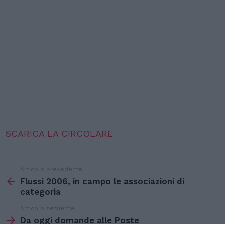
SCARICA LA CIRCOLARE
Articolo precedente
Vedi
di
Flussi 2006, in campo le associazioni di
più
categoria
Articolo seguente
Da oggi domande alle Poste