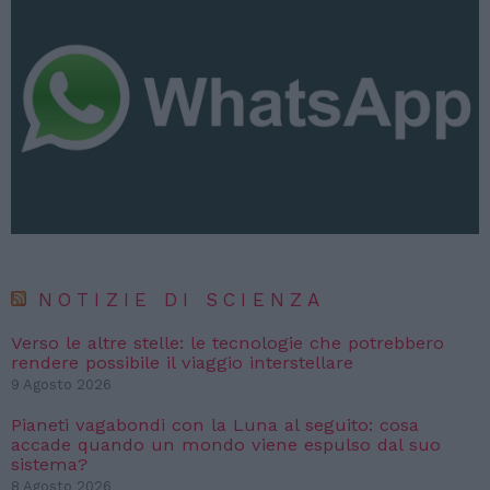
NOTIZIE DI SCIENZA
Verso le altre stelle: le tecnologie che potrebbero
rendere possibile il viaggio interstellare
9 Agosto 2026
Pianeti vagabondi con la Luna al seguito: cosa
accade quando un mondo viene espulso dal suo
sistema?
8 Agosto 2026