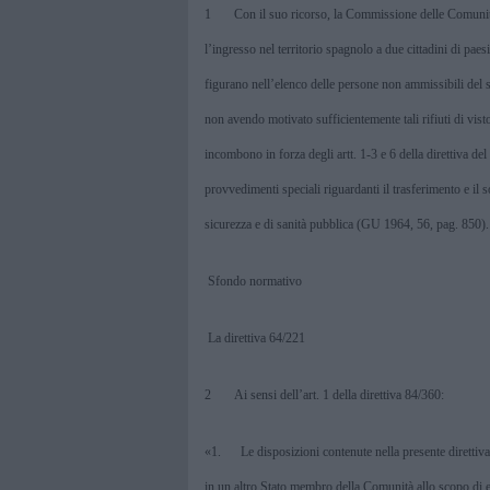
1 Con il suo ricorso,
la Commissione
delle Comunità
l’ingresso nel territorio spagnolo a due cittadini di paesi
figurano nell’elenco delle persone non ammissibili del 
non avendo motivato sufficientemente tali rifiuti di vis
incombono in forza degli artt. 1‑3 e 6 della direttiva 
provvedimenti speciali riguardanti il trasferimento e il s
sicurezza e di sanità pubblica (GU 1964, 56, pag. 850).
Sfondo normativo
La direttiva 64/221
2 Ai sensi dell’art. 1 della direttiva 84/360:
«1. Le disposizioni contenute nella presente direttiva
in un altro Stato membro della Comunità allo scopo di eser