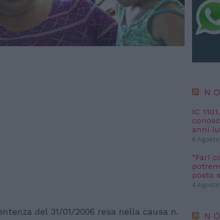
NO
IC 1101
conosci
anni l
6 Agosto
“Fari c
potremm
posto s
4 Agosto
entenza del 31/01/2006 resa nella causa n.
NO