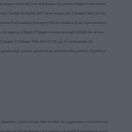
 europee chiede alla Corte di dichiarare che, avendo rifiutato il visto nonché
 terzi, familiari di cittadini dell’Unione europea, per il semplice fatto che essi
sistema di
info
rmazione Schengen (SIS) (su iniziativa di uno Stato membro) e
to e di ingresso, il Regno di Spagna è venuto meno agli obblighi che ad esso
del Consiglio 25 febbraio 1964, 64/221/CEE, per il coordinamento dei
oggiorno degli stranieri, giustificati da motivi di ordine pubblico, di pubblica
 riguardano i cittadini di uno Stato membro che soggiornano o si trasferiscono
citare un’attività salariata o non salariata o in qualità di destinatari di servizi.