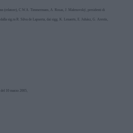
 Jann (relatore), C.W.A. Timmermans, A. Rosas, J. Malenovský, presidenti di
alla sig.ra R. Silva de Lapuerta, dai sigg. K. Lenaerts, E. Juhász, G. Arestis,
a del 10 marzo 2005,