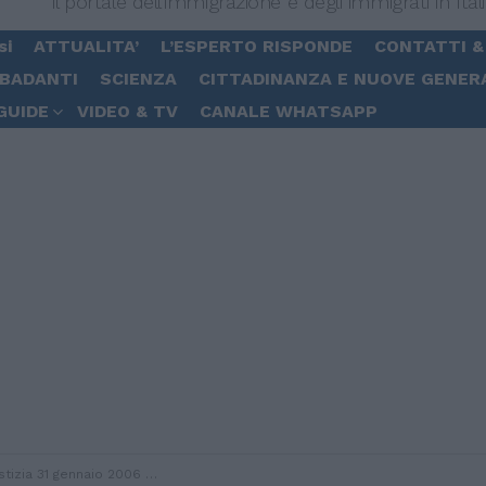
Il portale dell'immigrazione e degli immigrati in Ital
si
ATTUALITA’
L’ESPERTO RISPONDE
CONTATTI &
 BADANTI
SCIENZA
CITTADINANZA E NUOVE GENER
GUIDE
VIDEO & TV
CANALE WHATSAPP
io 2006 segnalazione SIS non legittima il rifiuto