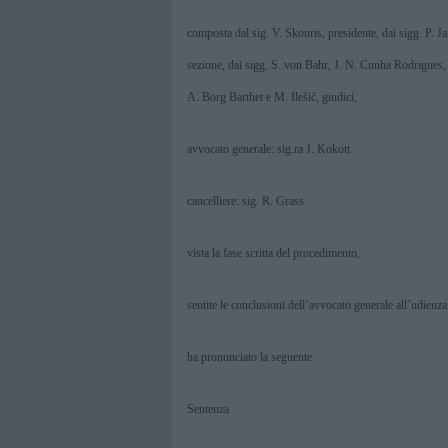
composta dal sig. V. Skouris, presidente, dai sigg. P.
sezione, dai sigg. S. von Bahr, J. N. Cunha Rodrigues, d
A. Borg Barthet e M. Ilešič, giudici,
avvocato generale: sig.ra J. Kokott
cancelliere: sig. R. Grass
vista la fase scritta del procedimento,
sentite le conclusioni dell’avvocato generale all’udienz
ha pronunciato la seguente
Sentenza