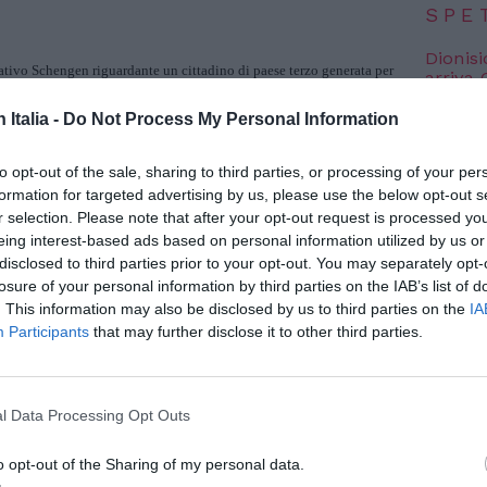
SPE
Dionisi
tivo Schengen riguardante un cittadino di paese terzo generata per
arriva
7 Agosto
iuto all’ingresso in Italia senza che le autorità competenti abbiano
n Italia -
Do Not Process My Personal Information
Voci da
sità effettive e attuali.
edizion
to opt-out of the sale, sharing to third parties, or processing of your per
7 Agosto
formation for targeted advertising by us, please use the below opt-out s
r selection. Please note that after your opt-out request is processed y
eing interest-based ads based on personal information utilized by us or
Photosh
disclosed to third parties prior to your opt-out. You may separately opt-
losure of your personal information by third parties on the IAB’s list of
. This information may also be disclosed by us to third parties on the
IA
Participants
that may further disclose it to other third parties.
EE – Cittadino di uno Stato terzo, coniuge di un cittadino di uno Stato membro
l Data Processing Opt Outs
otivi di ordine pubblico – Sistema di
info
rmazione Schengen – Segnalazione ai
o opt-out of the Sharing of my personal data.