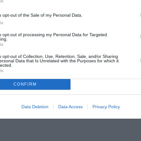
In
o opt-out of the Sale of my Personal Data.
In
i dell’art. 226 CE, proposto il 27 novembre 2003,
to opt-out of processing my Personal Data for Targeted
ing.
 dalla sig.ra C. O’Reilly e dal sig. L. Escobar Guerrero, in qualità di agenti, con
In
o opt-out of Collection, Use, Retention, Sale, and/or Sharing
ersonal Data that Is Unrelated with the Purposes for which it
lected.
In
CONFIRM
rez, in qualità di agente, con domicilio eletto in Lussemburgo,
Data Deletion
Data Access
Privacy Policy