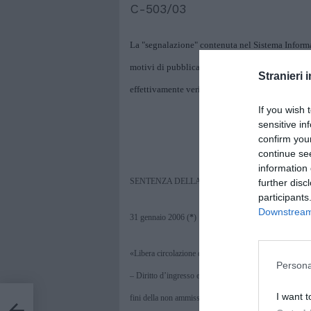
C-503/03
La "segnalazione" contenuta nel Sistema Informa
motivi di pubblica sicurezza non legittima il rif
Stranieri i
effettivamente verificato le condizioni di pericolo
If you wish 
sensitive in
confirm you
continue se
information 
SENTENZA DELLA CORTE (Grande Sezione)
further disc
participants
Downstream 
31 gennaio 2006 (
*
)
«Libera circolazione delle persone – Direttiva 64/221/C
Persona
– Diritto d’ingresso e di soggiorno – Restrizione per m
I want t
fini della non ammissione»
i