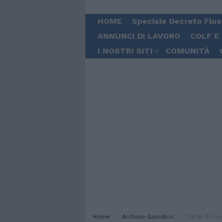
HOME
Speciale Decreto Flus
ANNUNCI DI LAVORO
COLF E
I NOSTRI SITI
COMUNITÀ
You are here:
Home
Archivio Giuridico
Corte di Giustizia 31 genna