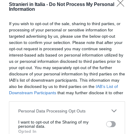
Stranieri in Italia -
Do Not Process My Personal
Information
If you wish to opt-out of the sale, sharing to third parties, or
processing of your personal or sensitive information for
targeted advertising by us, please use the below opt-out
section to confirm your selection. Please note that after your
“E già oggi è chiaro – aggiunge il vicepremier –
opt-out request is processed you may continue seeing
interest-based ads based on personal information utilized by
cosa accadrebbe se non fossimo più al governo:
us or personal information disclosed to third parties prior to
da una nuova tassazione degli immobili, alla
your opt-out. You may separately opt-out of the further
disclosure of your personal information by third parties on the
diminuzione nell’uso del contante, fino a una
IAB’s list of downstream participants. This information may
legislazione che aprirebbe in modo indiscriminato
also be disclosed by us to third parties on the
IAB’s List of
le nostre frontiere”.
Downstream Participants
that may further disclose it to other
third parties.
Di immigrazione Alfano ha parlato anche a
Padova, in un incontro con gli amministratori
Personal Data Processing Opt Outs
locali del centrodestra.
I want to opt-out of the Sharing of my
personal data.
Opted In