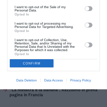
''Bisogna fare una grande battaglia per contare di
I want to opt-out of the Sale of my
piu' in Europa. Lampedusa non e' frontiera
Personal Data.
Opted In
italiana ma frontiera europea. Noi – ha aggiunto
– siamo un popolo accogliente ma non possiamo
I want to opt-out of processing my
Personal Data for Targeted Advertising.
accogliere tutti, facciamo fatica ad assicurare il
Opted In
futuro a giovani e imprese italiane''.
I want to opt-out of Collection, Use,
Retention, Sale, and/or Sharing of my
Personal Data that Is Unrelated with the
Purposes for which it was collected.
Opted In
CONFIRM
Articolo precedente
Vedi
di
Alfano: “Senza noi al governo la sinistra
più
aprirebbe le frontiere”
Data Deletion
Data Access
Privacy Policy
Articolo seguente
“La ministra e la banana”. Razzismo in prima
pagina in Francia