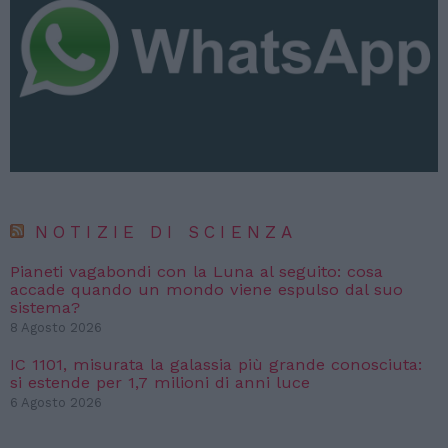
NOTIZIE DI SCIENZA
Pianeti vagabondi con la Luna al seguito: cosa
accade quando un mondo viene espulso dal suo
sistema?
8 Agosto 2026
IC 1101, misurata la galassia più grande conosciuta:
si estende per 1,7 milioni di anni luce
6 Agosto 2026