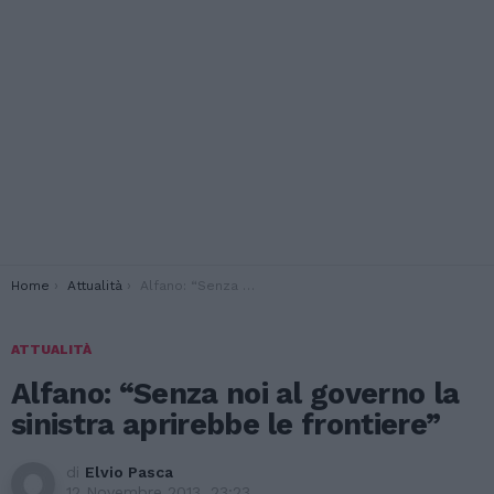
You are here:
Home
Attualità
Alfano: “Senza noi al governo la sinistra aprirebbe le frontiere”
ATTUALITÀ
Alfano: “Senza noi al governo la
sinistra aprirebbe le frontiere”
di
Elvio Pasca
12 Novembre 2013, 23:23