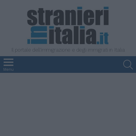
Il portale dell'immigrazione e degli immigrati in Italia
S
Menu