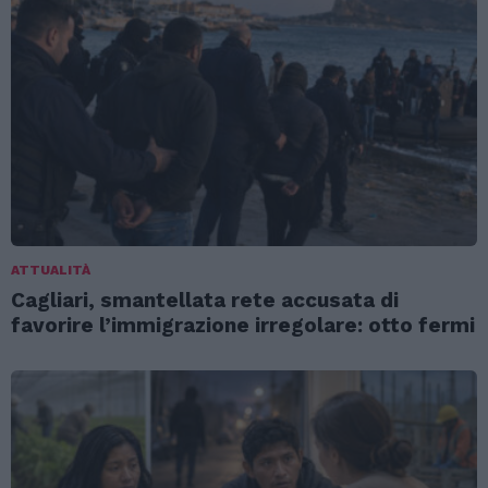
ATTUALITÀ
Cagliari, smantellata rete accusata di
favorire l’immigrazione irregolare: otto fermi