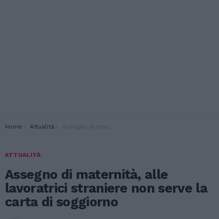
You are here:
Home
Attualità
Assegno di maternità, alle lavoratrici straniere non serve la carta di soggiorno
ATTUALITÀ
Assegno di maternità, alle
lavoratrici straniere non serve la
carta di soggiorno