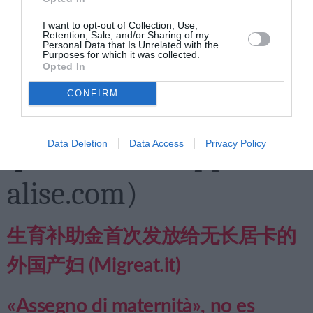
Çeku i mëmësisë,
I want to opt-out of Collection, Use,
Retention, Sale, and/or Sharing of my
Personal Data that Is Unrelated with the
Purposes for which it was collected.
punonjëseve të huaja
Opted In
CONFIRM
nuk u nevojitet karta e
qëndrimit
(Shqiptariiit
Data Deletion
Data Access
Privacy Policy
alise.com)
生育补助金首次发放给无长居卡的
外国产妇 (Migreat.it)
«Assegno di maternità», no es