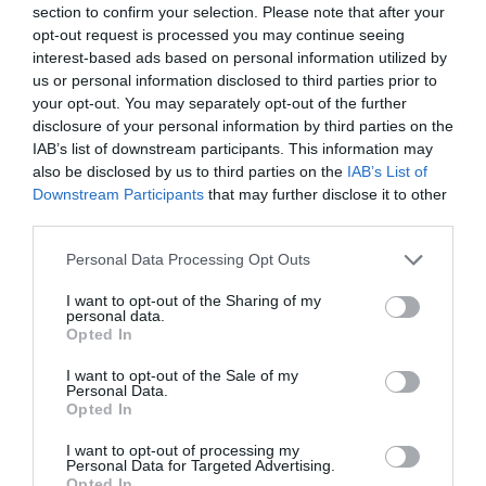
assegno di maternità per lavori atipici o
section to confirm your selection. Please note that after your
opt-out request is processed you may continue seeing
discontinui anche a una donna straniera,
interest-based ads based on personal information utilized by
rappresentata dagli avvocato Alberto Guariso e
us or personal information disclosed to third parties prior to
your opt-out. You may separately opt-out of the further
Livio Neri, titolare di un permesso di soggiorno
disclosure of your personal information by third parties on the
normale, che aveva presentato ricorso.
IAB’s list of downstream participants. This information may
also be disclosed by us to third parties on the
IAB’s List of
Downstream Participants
that may further disclose it to other
third parties.
Scarica
Personal Data Processing Opt Outs
Tribunale Brescia, ordinanza del 5 ottobre 2015,
I want to opt-out of the Sharing of my
personal data.
est. Pipponzi, XXX (avv. Guariso e Neri) c. INPS
Opted In
(avv. Roberto Maio)
I want to opt-out of the Sale of my
Personal Data.
Opted In
I want to opt-out of processing my
Personal Data for Targeted Advertising.
Opted In