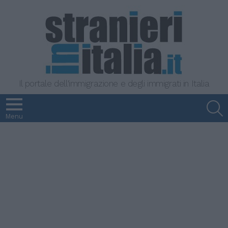
Il portale dell'immigrazione e degli immigrati in Italia
S
Menu