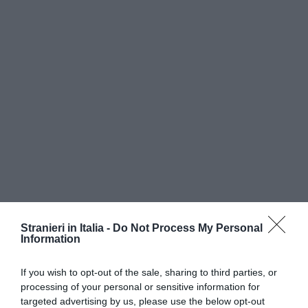
Nell’ordinanza si citano alcune pronunce della
Stranieri in Italia -
Do Not Process My Personal
Corte Costituzionale e si sottolinea che la legge
Information
italiana non si applica se in
contrasto con le
norme di diritto internazionale e comunitario
. I
If you wish to opt-out of the sale, sharing to third parties, or
processing of your personal or sensitive information for
giudici hanno quindi
ordinato all’Inps di pagare
l’
targeted advertising by us, please use the below opt-out