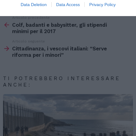
Data Deletion
Data Access
Privacy Policy
Articolo precedente
Vedi
di
Colf, badanti e babysitter, gli stipendi
più
minimi per il 2017
Articolo seguente
Cittadinanza, i vescovi italiani: “Serve
riforma per i minori”
TI POTREBBERO INTERESSARE
ANCHE: