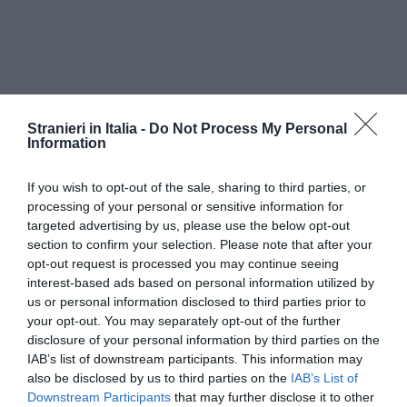
Stranieri in Italia -
Do Not Process My Personal
Information
Il leader di Forza Italia anche degli immigrati che
If you wish to opt-out of the sale, sharing to third parties, or
vivono in Italia regolarmene. “Per quanto poi
processing of your personal or sensitive information for
riguarda coloro che hanno titolo per essere
targeted advertising by us, please use the below opt-out
section to confirm your selection. Please note that after your
ospitati nel nostro Paese, l’equazione legalità-
opt-out request is processed you may continue seeing
diritti mi sembra corretta, ma va intesa – spiega
interest-based ads based on personal information utilized by
– in senso più ampio. Chi vuole vivere da noi è il
us or personal information disclosed to third parties prior to
your opt-out. You may separately opt-out of the further
benvenuto se lavora e non viola leggi,
disclosure of your personal information by third parties on the
ovviamente, ma questo non basta: occorre che
IAB’s list of downstream participants. This information may
also be disclosed by us to third parties on the
IAB’s List of
sia disposto ad integrarsi davvero nella nostra
Downstream Participants
that may further disclose it to other