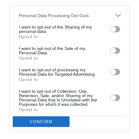
cultura, a sentire l’Italia come il suo Paese, a
third parties.
capire e condividere i nostri valori civili, come la
Personal Data Processing Opt Outs
libertà e la dignità delle persone”.
I want to opt-out of the Sharing of my
personal data.
“Nessuna indulgenza può esserci verso chi –
Opted In
anche rispettando formalmente le leggi –
I want to opt-out of the Sale of my
Personal Data.
incoraggi comportamenti, stili di vita, scelte
Opted In
religiose che guardano alla violenza, alla
I want to opt-out of processing my
sopraffazione, alla limitazione dei diritti
Personal Data for Targeted Advertising.
Opted In
individuali” spiega Berlusconi. “Insomma, sì alle
Moschee dove si prega, no alle Moschee dove si
I want to opt-out of Collection, Use,
Retention, Sale, and/or Sharing of my
fa propaganda islamista, sì alla libera scelta di
Personal Data that Is Unrelated with the
Purposes for which it was collected.
ciascuno, no alla sottomissione della donna
Opted In
anche nell’ambito familiare”.
CONFIRM