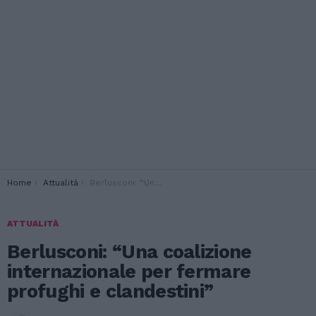
You are here:
Home
Attualità
Berlusconi: “Una coalizione internazionale per fermare profughi e clandestini”
ATTUALITÀ
Berlusconi: “Una coalizione
internazionale per fermare
profughi e clandestini”