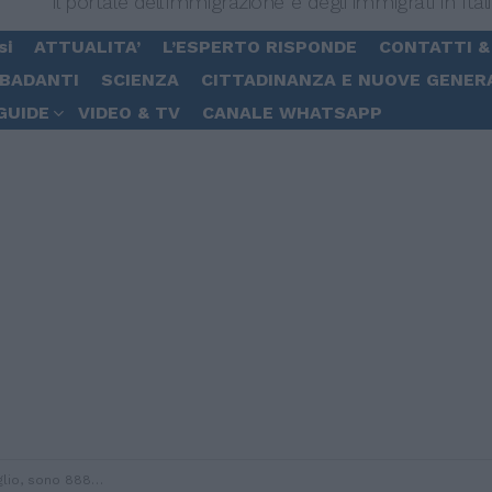
Il portale dell'immigrazione e degli immigrati in Ital
si
ATTUALITA’
L’ESPERTO RISPONDE
CONTATTI &
 BADANTI
SCIENZA
CITTADINANZA E NUOVE GENER
GUIDE
VIDEO & TV
CANALE WHATSAPP
nuovi casi e 13 le vittime