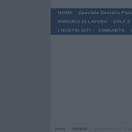
HOME
Speciale Decreto Flus
ANNUNCI DI LAVORO
COLF E
I NOSTRI SITI
COMUNITÀ
You are here:
Home
Attualità
Bollettino covid 12 luglio, sono 888 i 