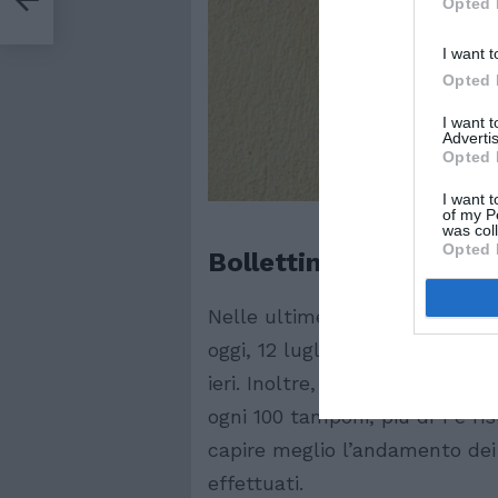
Opted 
I want t
Opted 
I want 
Advertis
Opted 
I want t
of my P
was col
Opted 
Bollettino covid oggi,
Nelle ultime 24 ore, poi, secon
oggi, 12 luglio,
sono stati eff
ieri. Inoltre, il
tasso di positiv
ogni 100 tamponi, più di 1 è r
capire meglio l’andamento dei
effettuati.