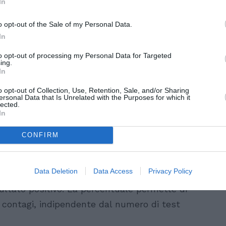
In
o opt-out of the Sale of my Personal Data.
In
to opt-out of processing my Personal Data for Targeted
ing.
In
o opt-out of Collection, Use, Retention, Sale, and/or Sharing
ersonal Data that Is Unrelated with the Purposes for which it
lected.
In
 8 luglio 2021
CONFIRM
do il bollettino sull’emergenza covid di
ettuati
73.571
tamponi, 69.761 in meno di
Data Deletion
Data Access
Privacy Policy
ità
ora è dello 1,2%. Questo significa che
isultato positivo. La percentuale permette di
 contagi, indipendente dal numero di test