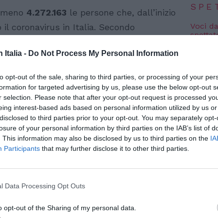
SPE
almeno
4.272.163
le persone che, dall’inizio
Voci da
il coronavirus in Italia. Secondo
spettat
enza covid di oggi, 12 luglio 2021
, i nuovi
8 Agosto
n Italia -
Do Not Process My Personal Information
rano 1.391. Da febbraio 2020, inoltre, le
Al King
3
solamente nelle ultime 24 ore. I guariti o i
Nico 
to opt-out of the sale, sharing to third parties, or processing of your per
8 Agosto
.529
. In totale, da quando è scoppiata la
formation for targeted advertising by us, please use the below opt-out s
r selection. Please note that after your opt-out request is processed y
i attuali positivi, infine, sono in
eing interest-based ads based on personal information utilized by us or
Photosh
etto a ieri.
disclosed to third parties prior to your opt-out. You may separately opt-
losure of your personal information by third parties on the IAB’s list of
. This information may also be disclosed by us to third parties on the
IA
Participants
that may further disclose it to other third parties.
l Data Processing Opt Outs
o opt-out of the Sharing of my personal data.