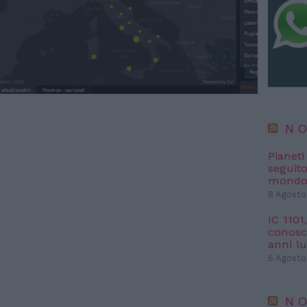
NO
Pianet
seguit
mondo 
8 Agosto
IC 1101
conosci
anni l
6 Agosto
NO