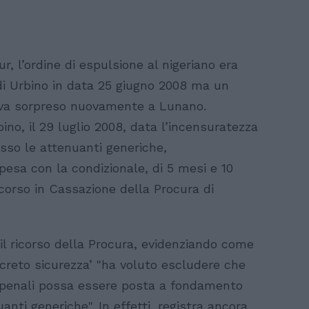
ur, l’ordine di espulsione al nigeriano era
di Urbino in data 25 giugno 2008 ma un
iva sorpreso nuovamente a Lunano.
bino, il 29 luglio 2008, data l’incensuratezza
sso le attenuanti generiche,
esa con la condizionale, di 5 mesi e 10
 ricorso in Cassazione della Procura di
l ricorso della Procura, evidenziando come
ecreto sicurezza’ "ha voluto escludere che
i penali possa essere posta a fondamento
nti generiche". In effetti, registra ancora