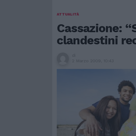
ATTUALITÀ
Cassazione: “S
clandestini re
di
2 Marzo 2009, 10:43