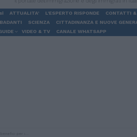
Il portale dell'immigrazione e degli immigrati in Ital
si
ATTUALITA’
L’ESPERTO RISPONDE
CONTATTI &
 BADANTI
SCIENZA
CITTADINANZA E NUOVE GENER
GUIDE
VIDEO & TV
CANALE WHATSAPP
i clandestini recidivi”