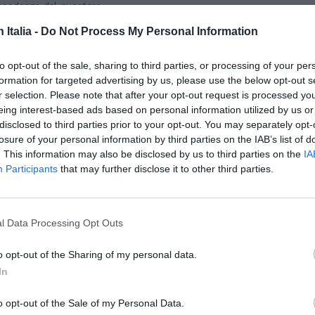
precedenza dal questore.
SPE
n Italia -
Do Not Process My Personal Information
Grande
sazione che, a differenza di precedenti
Festiva
trato più tolleranza nei confronti dei
6 Agosto
to opt-out of the sale, sharing to third parties, or processing of your per
formation for targeted advertising by us, please use the below opt-out s
o che non potessero essere riarrestati, ora
Robbie
r selection. Please note that after your opt-out request is processed y
l’event
ene "senza giustificato motivo" nel nostro
eing interest-based ads based on personal information utilized by us or
FESTI
tenuanti generiche, nemmeno se è
disclosed to third parties prior to your opt-out. You may separately opt-
6 Agosto
losure of your personal information by third parties on the IAB’s list of
. This information may also be disclosed by us to third parties on the
IA
Participants
that may further disclose it to other third parties.
Photosh
convertito il ‘decreto sicurezza’, infatti,
i benefici riservati solo a situazioni
istrette di quelle che precedentemente li
l Data Processing Opt Outs
o opt-out of the Sharing of my personal data.
In
penale (sentenza 8635) ha accolto il ricorso
i era opposta alla concessione delle
o opt-out of the Sale of my Personal Data.