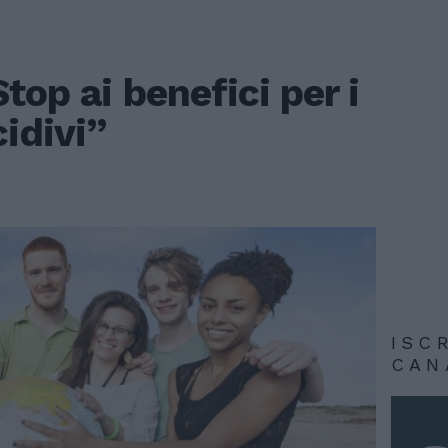
top ai benefici per i
cidivi”
ISC
CAN