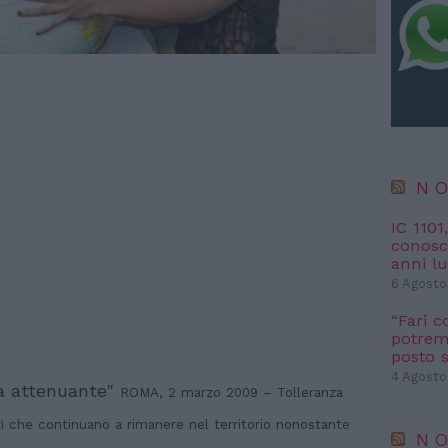
NO
IC 1101
conosci
anni l
6 Agosto
“Fari c
potremm
posto s
4 Agosto
a attenuante"
ROMA, 2 marzo 2009 – Tolleranza
ivi che continuano a rimanere nel territorio nonostante
NO