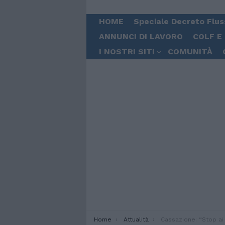
HOME
Speciale Decreto Flus
ANNUNCI DI LAVORO
COLF E
I NOSTRI SITI
COMUNITÀ
You are here:
Home
Attualità
Cassazione: “Stop ai benefici per 