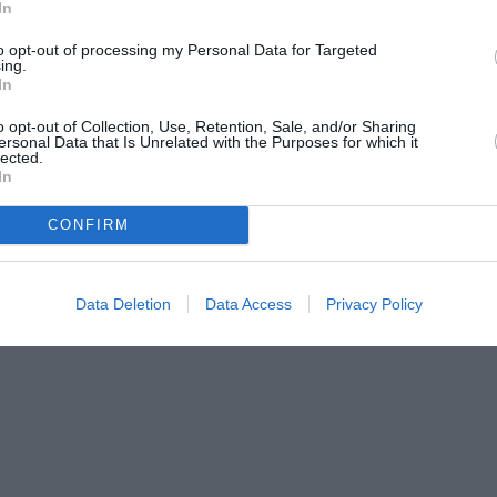
In
e dal Tribunale di Urbino ad un clandestino
ey N., nonostante avesse disobbedito per
to opt-out of processing my Personal Data for Targeted
ing.
 questore di lasciare il territorio. Secondo
In
llato senza rinvio la decisione del
o opt-out of Collection, Use, Retention, Sale, and/or Sharing
ersonal Data that Is Unrelated with the Purposes for which it
 concedere le attenuanti ad un clandestino
lected.
ezza è contrario a quanto previsto dalla
In
scorso 26 luglio.
CONFIRM
Data Deletion
Data Access
Privacy Policy