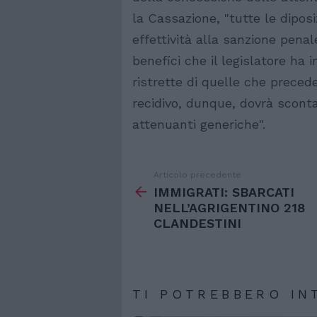
la Cassazione, "tutte le diposiz
effettività alla sanzione pena
benefici che il legislatore ha i
ristrette di quelle che preced
recidivo, dunque, dovrà sconta
attenuanti generiche".
Articolo precedente
Vedi
di
IMMIGRATI: SBARCATI
più
NELL’AGRIGENTINO 218
CLANDESTINI
TI POTREBBERO IN