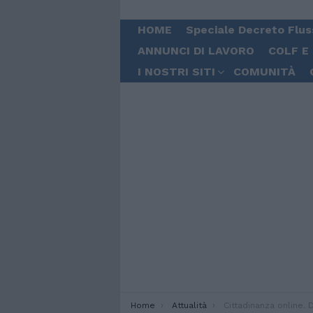
HOME
Speciale Decreto Flus
ANNUNCI DI LAVORO
COLF E
I NOSTRI SITI
COMUNITÀ
You are here:
Home
Attualità
Cittadinanza online. Domande da soli o a pa