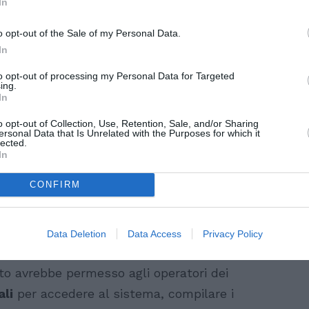
In
edere
online la
cittadinanza italiana
? C’è
 molto semplice, perché per la domanda
o opt-out of the Sale of my Personal Data.
tronati.
In
to opt-out of processing my Personal Data for Targeted
ranno a dare
informazioni e consigli
agli
ing.
In
re italiani. Però non potranno essere loro
o opt-out of Collection, Use, Retention, Sale, and/or Sharing
a compilazione e nell’invio dei moduli
ersonal Data that Is Unrelated with the Purposes for which it
lected.
ro l’iter delle pratiche. Semplicemente
In
n potranno entrare.
CONFIRM
 di quanto ha fatto per i rinnovi dei
ngiungimenti,
il ministero dell’Interno non
Data Deletion
Data Access
Privacy Policy
’intesa
con i patronati per le richieste di
sto avrebbe permesso agli operatori dei
ali
per accedere al sistema, compilare i