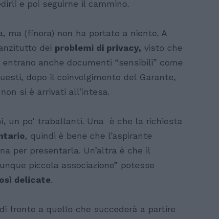
edirli e poi seguirne il cammino.
a, ma (finora) non ha portato a niente. A
anzitutto dei
problemi di privacy,
visto che
a entrano anche documenti “sensibili” come
questi, dopo il coinvolgimento del Garante,
n si è arrivati all’intesa.
i, un po’ traballanti. Una è che la richiesta
ntario
, quindi è bene che l’aspirante
ona per presentarla. Un’altra è che il
lunque piccola associazione” potesse
osì delicate
.
di fronte a quello che succederà a partire