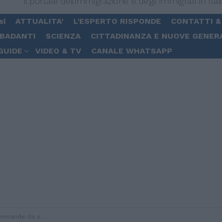
Il portale dell'immigrazione e degli immigrati in Ital
si
ATTUALITA’
L’ESPERTO RISPONDE
CONTATTI &
 BADANTI
SCIENZA
CITTADINANZA E NUOVE GENER
GUIDE
VIDEO & TV
CANALE WHATSAPP
gamento, esclusi i patronati