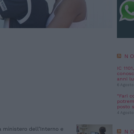
NO
IC 1101
conosci
anni l
6 Agosto
“Fari c
potremm
posto s
4 Agosto
 ministero dell’Interno e
NO