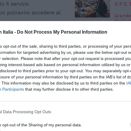
o il servizio
SPE
non potranno accedere al
Grande
Festiva
6 Agosto
n Italia -
Do Not Process My Personal Information
Robbie
l’event
to opt-out of the sale, sharing to third parties, or processing of your per
FESTI
formation for targeted advertising by us, please use the below opt-out s
6 Agosto
r selection. Please note that after your opt-out request is processed y
eing interest-based ads based on personal information utilized by us or
disclosed to third parties prior to your opt-out. You may separately opt-
Photosh
losure of your personal information by third parties on the IAB’s list of
. This information may also be disclosed by us to third parties on the
IA
Participants
that may further disclose it to other third parties.
l Data Processing Opt Outs
o opt-out of the Sharing of my personal data.