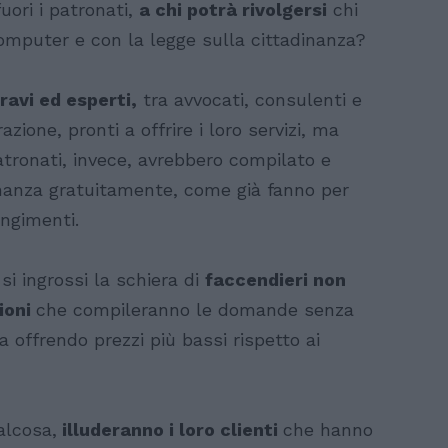
 fuori i patronati,
a chi potrà rivolgersi
chi
omputer e con la legge sulla cittadinanza?
ravi ed esperti,
tra avvocati, consulenti e
zione, pronti a offrire i loro servizi, ma
patronati, invece, avrebbero compilato e
nanza gratuitamente, come già fanno per
ungimenti.
 si ingrossi la schiera di
faccendieri non
ioni
che compileranno le domande senza
a offrendo prezzi più bassi rispetto ai
alcosa,
illuderanno i loro clienti
che hanno