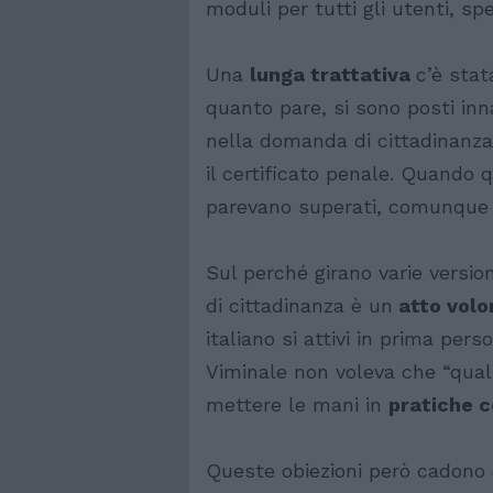
moduli per tutti gli utenti, sp
Una
lunga trattativa
c’è stat
quanto pare, si sono posti inn
nella domanda di cittadinanz
il certificato penale. Quando 
parevano superati, comunque no
Sul perché girano varie version
di cittadinanza è un
atto volo
italiano si attivi in prima pers
Viminale non voleva che “qua
mettere le mani in
pratiche c
Queste obiezioni però cadono 