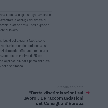
enza la quota degli assegni familiari è
lavoratore è coniuge del datore di
arente o affine entro il terzo grado e
ore di lavoro.
ntributivi della quarta fascia sono
 retribuzione oraria corrisposta, si
vizi domestici effettuati presso uno
lavoro con un minimo di 25 ore
no applicati sin dalla prima delle ore
o della settimana.
Articolo seguente
“Basta discriminazioni sul
lavoro”. Le raccomandazioni
del Consiglio d’Europa