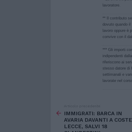
lavoratore.
** Il contributo s
dovuto quando il 
lavoro oppure è p
convive con il dat
*** Gli importi co
indipendenti dalla
riferiscono ai ser
stesso datore di 
settimanali e van
lavorate nel cors
Articolo precedente
Vedi
di
IMMIGRATI: BARCA IN
più
AVARIA DAVANTI A COSTE
LECCE, SALVI 18