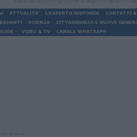
Il portale dell'immigrazione e degli immigrati in Ital
si
ATTUALITA’
L’ESPERTO RISPONDE
CONTATTI &
 BADANTI
SCIENZA
CITTADINANZA E NUOVE GENER
GUIDE
VIDEO & TV
CANALE WHATSAPP
versano i contributi