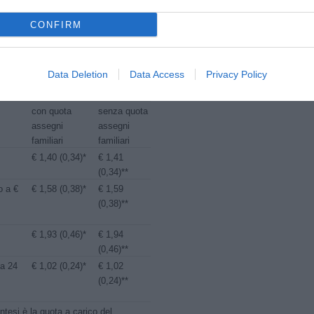
CONFIRM
ttiva
Importo contributo orario
Data Deletion
Data Access
Privacy Policy
con quota
senza quota
assegni
assegni
familiari
familiari
€ 1,40 (0,34)*
€ 1,41
(0,34)**
o a €
€ 1,58 (0,38)*
€ 1,59
(0,38)**
€ 1,93 (0,46)*
€ 1,94
(0,46)**
 a 24
€ 1,02 (0,24)*
€ 1,02
*
(0,24)**
entesi è la quota a carico del