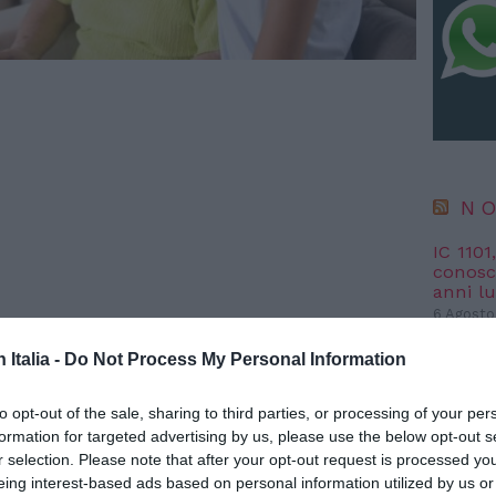
NO
IC 1101
conosci
anni l
6 Agosto
“Fari c
n Italia -
Do Not Process My Personal Information
potremm
posto s
to opt-out of the sale, sharing to third parties, or processing of your per
4 Agosto
 luglio, agosto e
formation for targeted advertising by us, please use the below opt-out s
r selection. Please note that after your opt-out request is processed y
 gli importi
eing interest-based ads based on personal information utilized by us or
NO