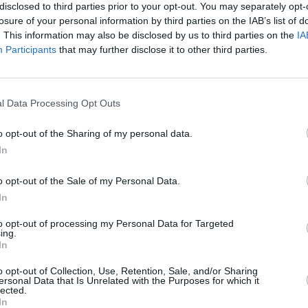
disclosed to third parties prior to your opt-out. You may separately opt-
SPE
il dieci ottobre chi si fa
losure of your personal information by third parties on the IAB’s list of
sitter deve versare i contributi
. This information may also be disclosed by us to third parties on the
IA
20mila
Aperys
Participants
that may further disclose it to other third parties.
to e settembre duemiladodici.
6 Agosto
Grande
Festiva
l Data Processing Opt Outs
6 Agosto
he la quota dei lavoratori, ma possono poi
o opt-out of the Sharing of my personal data.
ente dalla retribuzione. I contributi variano
In
Photosh
 lavoro settimanali, secondo la tabella qui
o opt-out of the Sale of my Personal Data.
In
lti modi: on line collegandosi al sito
to opt-out of processing my Personal Data for Targeted
ing.
 aderenti al circuito Reti amiche, presso
In
llettini MAV inviati dall’inps a tutti i datori
o opt-out of Collection, Use, Retention, Sale, and/or Sharing
ersonal Data that Is Unrelated with the Purposes for which it
 verde 803164 (in questo caso il
lected.
In
ta di credito).