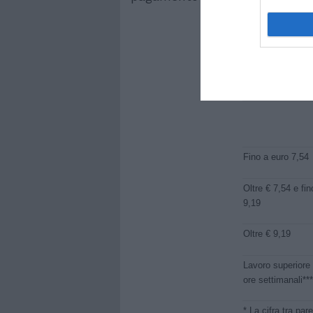
Retribuzione effe
oraria
Fino a euro 7,54
Oltre € 7,54 e fin
9,19
Oltre € 9,19
Lavoro superiore
ore settimanali**
* La cifra tra par