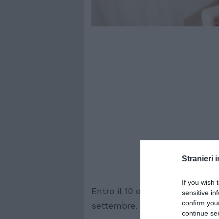
Stranieri i
If you wish 
Entro il 10 ottobre la rata per
sensitive in
confirm you
settembre. La tabella con tutti
continue se