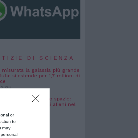
TIZIE DI SCIENZA
, misurata la galassia più grande
uta: si estende per 1,7 milioni di
uce
 2026
osmici” nascosti nello spazio:
o cercare i segnali alieni nel
bagliato
sonal or
 2026
ection to
ou may
 personal
TIZIE DI