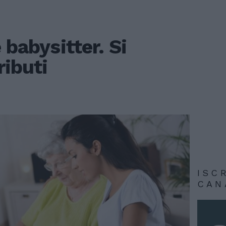
 babysitter. Si
ributi
ISC
CAN