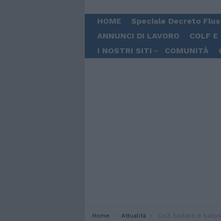
HOME
Speciale Decreto Flus
ANNUNCI DI LAVORO
COLF E
I NOSTRI SITI
COMUNITÀ
You are here:
Home
Attualità
Colf, badanti e babysitter. Si 