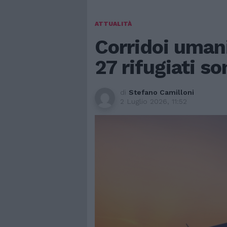
ATTUALITÀ
Corridoi umanit
27 rifugiati s
di
Stefano Camilloni
2 Luglio 2026, 11:52