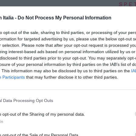
SPE
Dionisi
n Italia -
Do Not Process My Personal Information
 gruppo di rifugiati somali e sudanesi è
arriva
7 Agosto
 corridoi umanitari. Ventisette persone sono
to opt-out of the sale, sharing to third parties, or processing of your per
icino con un volo di linea Ethiopian Airlines
Voci da
formation for targeted advertising by us, please use the below opt-out s
edizion
r selection. Please note that after your opt-out request is processed y
Etiopia. Il loro ingresso è stato reso
7 Agosto
eing interest-based ads based on personal information utilized by us or
esa tra Comunità di Sant’Egidio, Conferenza
disclosed to third parties prior to your opt-out. You may separately opt-
losure of your personal information by third parties on the IAB’s list of
dell’Interno e degli Esteri.
Photosh
. This information may also be disclosed by us to third parties on the
IA
Participants
that may further disclose it to other third parties.
he 12 minori. Si tratta di nuclei familiari che
ofughi in Etiopia, dopo essere fuggiti da
ioni. I sudanesi provengono in gran parte da
l Data Processing Opt Outs
aese dopo lo scoppio della guerra civile
o opt-out of the Sharing of my personal data.
o vittime della violenza dei gruppi islamisti
In
 a controllare e minacciare ampie zone del
o opt-out of the Sale of my Personal Data.