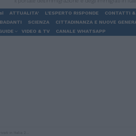
Il portale dell'immigrazione e degli immigrati in Ital
si
ATTUALITA’
L’ESPERTO RISPONDE
CONTATTI &
 BADANTI
SCIENZA
CITTADINANZA E NUOVE GENER
GUIDE
VIDEO & TV
CANALE WHATSAPP
 rifugiati somali e sudanesi