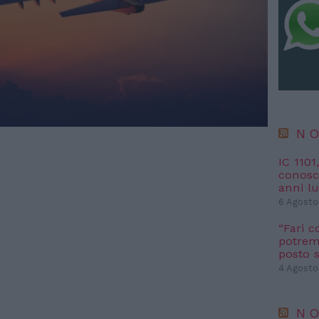
NO
IC 1101
conosci
anni l
6 Agosto
“Fari c
potremm
posto s
4 Agosto
NO