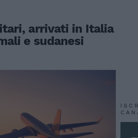
ari, arrivati in Italia
omali e sudanesi
ISC
CAN