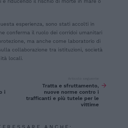
ti e riducendo il rischio di morte in mare o
questa esperienza, sono stati accolti in
che conferma il ruolo dei corridoi umanitari
rotezione, ma anche come laboratorio di
ulla collaborazione tra istituzioni, società
ità locali.
Articolo seguente
Tratta e sfruttamento,
o i
nuove norme contro i
trafficanti e più tutele per le
vittime
TERESSARE ANCHE: