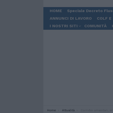
HOME
Speciale Decreto Flus
ANNUNCI DI LAVORO
COLF E
I NOSTRI SITI
COMUNITÀ
You are here:
Home
Attualità
Corridoi umanitari, arrivati in Italia 27