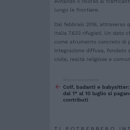
evitando il ricorso ai traffican
lungo le frontiere.
Dal febbraio 2016, attraverso 
Italia 7.633 rifugiati. Un dato 
come strumento concreto di p
integrazione diffusa, fondato s
civile, realtà religiose e comun
Articolo precedente
Vedi
di
Colf, badanti e babysitter:
più
dal 1° al 10 luglio si pagan
contributi
TI POTREBBERO IN