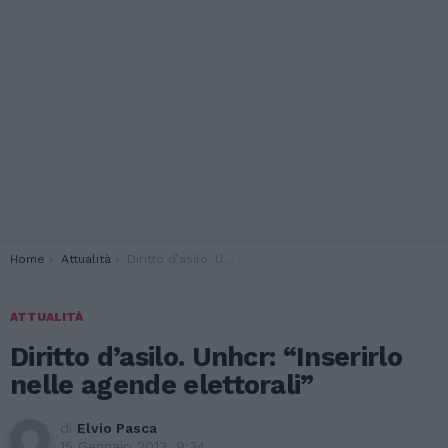
You are here:
Home
Attualità
Diritto d’asilo. Unhcr: “Inserirlo nelle agende elettorali”
ATTUALITÀ
Diritto d’asilo. Unhcr: “Inserirlo
nelle agende elettorali”
di
Elvio Pasca
15 Gennaio 2013, 9:34