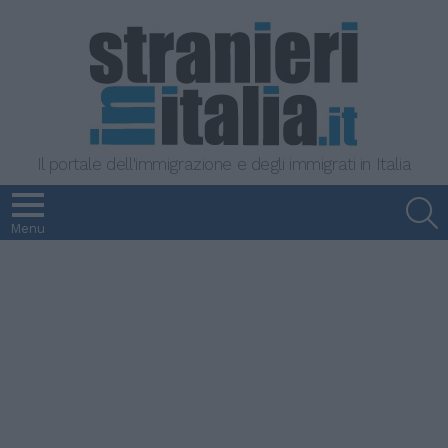
Il portale dell'immigrazione e degli immigrati in Italia
S
Menu