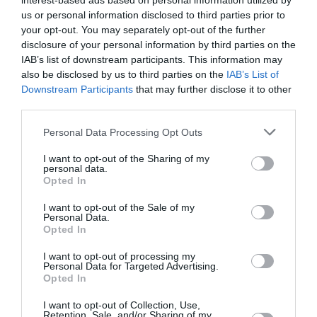
interest-based ads based on personal information utilized by
us or personal information disclosed to third parties prior to
Cir: “Una legge organica e un programma di
your opt-out. You may separately opt-out of the further
integrazione”
disclosure of your personal information by third parties on the
IAB’s list of downstream participants. This information may
Anche il Consiglio Italiano per i Rifugiati chiede
also be disclosed by us to third parties on the
IAB’s List of
una svolta. “Speriamo che con la prossima
Downstream Participants
that may further disclose it to other
third parties.
legislatura si raggiungano 2 obiettivi:
l’elaborazione di una legge organica sull’asilo che
Personal Data Processing Opt Outs
finalmente dia corpo all’articolo 10 della
I want to opt-out of the Sharing of my
personal data.
costituzione e l’introduzione di un programma
Opted In
nazionale di integrazione per i rifugiati” dice il
I want to opt-out of the Sale of my
direttore Christopher Hein.
Personal Data.
Opted In
Secondo il CIR una procedura d’asilo più snella,
I want to opt-out of processing my
Personal Data for Targeted Advertising.
tempi più brevi per tutti gli iter burocratici e di
Opted In
conseguenza una durata più breve
I want to opt-out of Collection, Use,
dell’accoglienza porterebbe a un’economia di
Retention, Sale, and/or Sharing of my