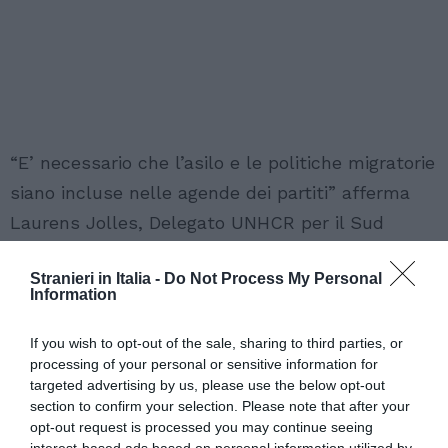
“E’ necessario che l’asilo e le politiche migratorie
siano incluse nelle agende dei partiti” afferma
Laurens Jolles, Delegato UNHCR per il Sud
Europa “una risposta che permetta di affrontare
Stranieri in Italia -
Do Not Process My Personal
in maniera più adeguata le sfide dell’asilo non è
Information
più procrastinabile”. L’UNHCR auspica pertanto
che le sue raccomandazioni ricevano la
If you wish to opt-out of the sale, sharing to third parties, or
processing of your personal or sensitive information for
necessaria considerazione nei programmi dei
targeted advertising by us, please use the below opt-out
partiti per la futura attività parlamentare e
section to confirm your selection. Please note that after your
opt-out request is processed you may continue seeing
nell’azione di Governo.