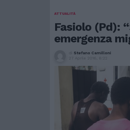
ATTUALITÀ
Fasiolo (Pd): 
emergenza mig
di
Stefano Camilloni
27 Aprile 2016, 8:22