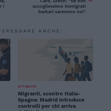
ia,
Card. Grech: “Se non
 i
accogliessimo immigrati
barbari saremmo noi”
TERESSARE ANCHE:
ATTUALITÀ
e
Migranti, scontro Italia-
Spagna: Madrid introduce
controlli per chi arriva