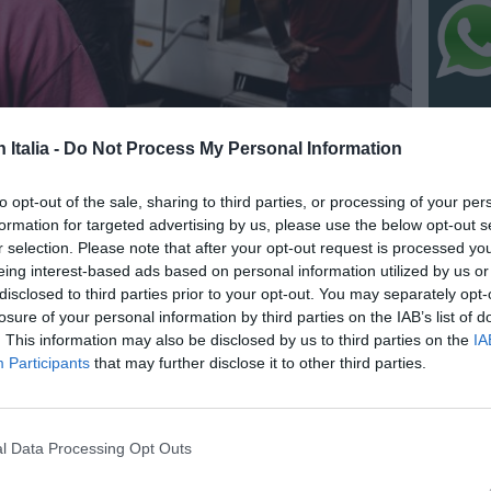
n Italia -
Do Not Process My Personal Information
to opt-out of the sale, sharing to third parties, or processing of your per
NO
formation for targeted advertising by us, please use the below opt-out s
r selection. Please note that after your opt-out request is processed y
Pianet
seguit
eing interest-based ads based on personal information utilized by us or
mondo 
disclosed to third parties prior to your opt-out. You may separately opt-
8 Agosto
losure of your personal information by third parties on the IAB’s list of
. This information may also be disclosed by us to third parties on the
IA
IC 1101
Participants
that may further disclose it to other third parties.
conosci
anni l
6 Agosto
l Data Processing Opt Outs
NO