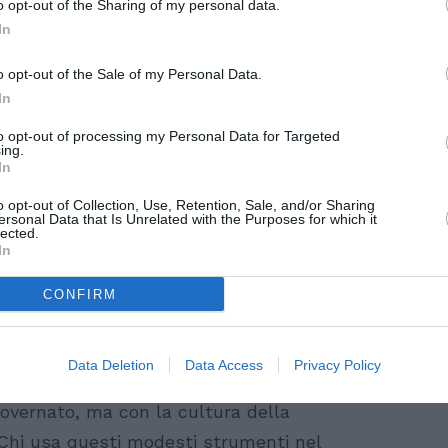
o opt-out of the Sharing of my personal data.
SPE
In
Voci da
spettat
o opt-out of the Sale of my Personal Data.
igrazione e’ la grande emergenza del nostro
8 Agosto
In
eo Salvini sono un insulto all’intelligenza.
Al King
to opt-out of processing my Personal Data for Targeted
Nico 
anizza i flussi migratori perché ci sono
ing.
In
8 Agosto
 pura”.
o opt-out of Collection, Use, Retention, Sale, and/or Sharing
ersonal Data that Is Unrelated with the Purposes for which it
del Pd Laura Fasiolo. “Derubricare una
Photosh
lected.
In
 slogan di cosi’ basso rango – ha
dei dati oggettivi, disinformazione e bassa
CONFIRM
ni disarticolate e buttate la’. Il problema
a che l’Europa dovrebbe saper gestire in
Data Deletion
Data Access
Privacy Policy
a. Non e’ con la cultura del sospetto e
overnato, ma con la cultura della
. Chi usa questi modesti strumenti nel