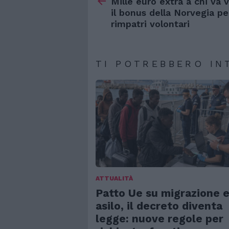
di
Mille euro extra a chi va v
più
il bonus della Norvegia per
rimpatri volontari
TI POTREBBERO IN
ATTUALITÀ
Patto Ue su migrazione 
asilo, il decreto diventa
legge: nuove regole per