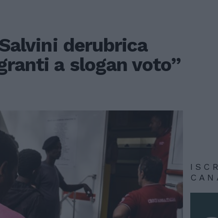
“Salvini derubrica
ranti a slogan voto”
ISC
CAN