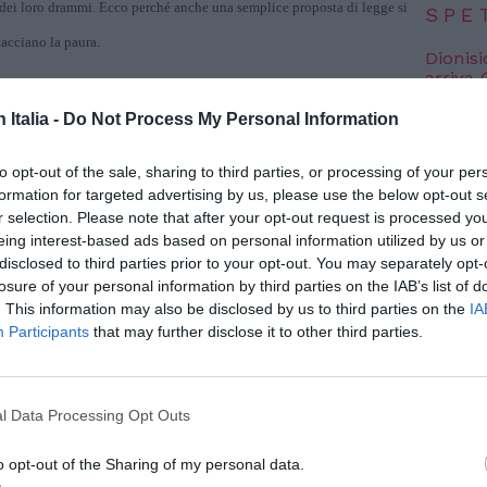
e, dei loro drammi. Ecco perché anche una semplice proposta di legge si
SPE
cacciano la paura.
Dionisi
arriva
velo totale), non significa soltanto mandare
7 Agosto
n Italia -
Do Not Process My Personal Information
 pianeta, nel nostro Paese la libertà non si
Voci da
edizion
n si camuffa dietro una finta imposizione
to opt-out of the sale, sharing to third parties, or processing of your per
7 Agosto
nto liberare lo spazio angusto delle donne
formation for targeted advertising by us, please use the below opt-out s
r selection. Please note that after your opt-out request is processed y
essere persone e finiscono per vivere
eing interest-based ads based on personal information utilized by us or
Photosh
gine: botte, segregazione, infibulazione,
disclosed to third parties prior to your opt-out. You may separately opt-
losure of your personal information by third parties on the IAB’s list of
onorare la memoria di Hina, di Sanaa e
. This information may also be disclosed by us to third parties on the
IA
a violenza tra le mura di casa.
Participants
that may further disclose it to other third parties.
nifica anche tendere la mano a Nello Rega.
 solo, tu con il tuo amore perduto e il tuo
l Data Processing Opt Outs
o opt-out of the Sharing of my personal data.