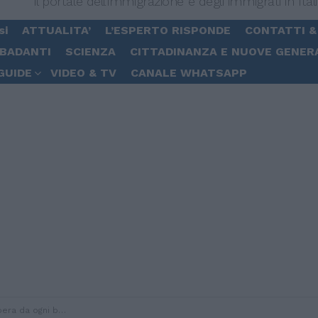
Il portale dell'immigrazione e degli immigrati in Ital
si
ATTUALITA’
L’ESPERTO RISPONDE
CONTATTI &
 BADANTI
SCIENZA
CITTADINANZA E NUOVE GENER
GUIDE
VIDEO & TV
CANALE WHATSAPP
ra da ogni burqa