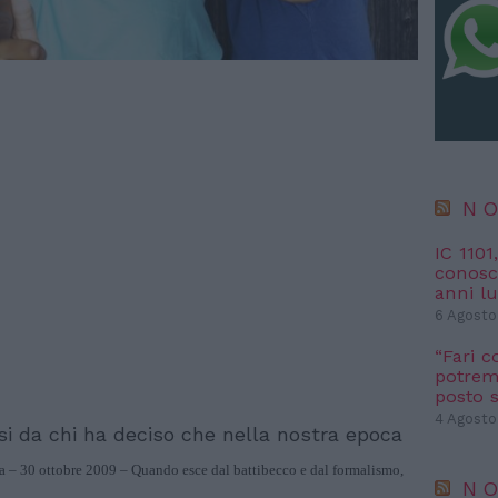
NO
IC 1101
conosci
anni l
6 Agosto
“Fari c
potremm
posto s
4 Agosto
isi da chi ha deciso che nella nostra epoca
 – 30 ottobre 2009 – Quando esce dal battibecco e dal formalismo,
NO