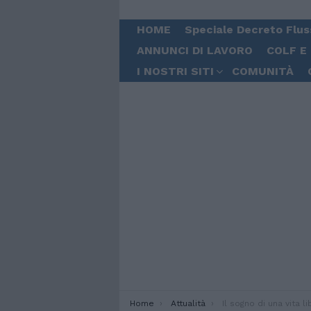
HOME
Speciale Decreto Flus
ANNUNCI DI LAVORO
COLF E
I NOSTRI SITI
COMUNITÀ
You are here:
Home
Attualità
Il sogno di una vita libe