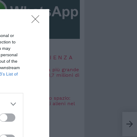
sonal or
ection to
ou may
 personal
TIZIE DI SCIENZA
out of the
 downstream
, misurata la galassia più grande
B’s List of
uta: si estende per 1,7 milioni di
uce
 2026
osmici” nascosti nello spazio:
o cercare i segnali alieni nel
bagliato
 2026
Più 
Leg
TIZIE DI