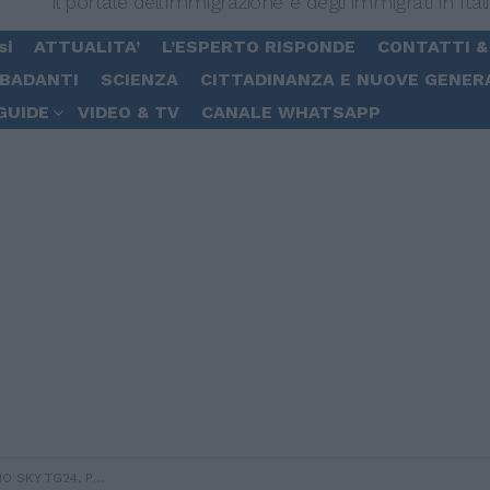
Il portale dell'immigrazione e degli immigrati in Ital
si
ATTUALITA’
L’ESPERTO RISPONDE
CONTATTI &
 BADANTI
SCIENZA
CITTADINANZA E NUOVE GENER
GUIDE
VIDEO & TV
CANALE WHATSAPP
TO OFFERTO DA ITALIA A NAVE PINAR