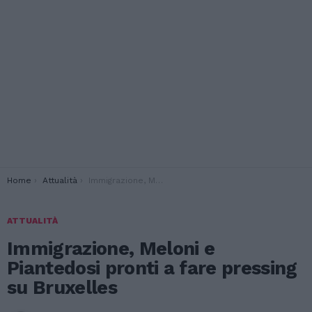
You are here:
Home
Attualità
Immigrazione, Meloni e Piantedosi pronti a fare pressing su Bruxelles
ATTUALITÀ
Immigrazione, Meloni e
Piantedosi pronti a fare pressing
su Bruxelles