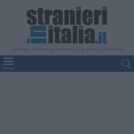
Il portale dell'immigrazione e degli immigrati in Italia
S
Menu