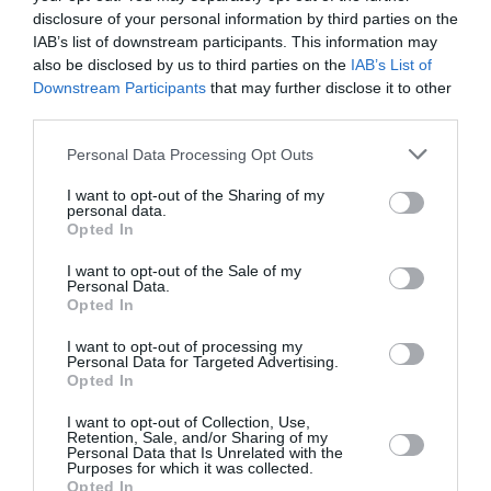
sostegno dell’Ucraina la presidente del Consiglio
disclosure of your personal information by third parties on the
ha discusso anche con il cancelliere tedesco
IAB’s list of downstream participants. This information may
also be disclosed by us to third parties on the
IAB’s List of
Olaf Scholz, proprio in vista dell’appuntamento
Downstream Participants
that may further disclose it to other
europeo.
third parties.
Personal Data Processing Opt Outs
I want to opt-out of the Sharing of my
personal data.
Opted In
I want to opt-out of the Sale of my
Personal Data.
Opted In
I want to opt-out of processing my
Personal Data for Targeted Advertising.
Opted In
I want to opt-out of Collection, Use,
Retention, Sale, and/or Sharing of my
Personal Data that Is Unrelated with the
Purposes for which it was collected.
Opted In