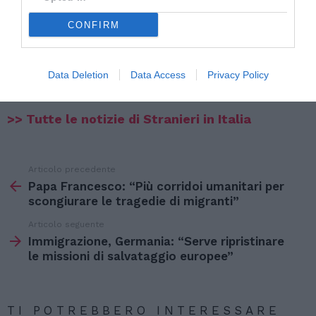
CONFIRM
Data Deletion
Data Access
Privacy Policy
>> Tutte le notizie di Stranieri in Italia
Articolo precedente
Vedi
di
Papa Francesco: “Più corridoi umanitari per
più
scongiurare le tragedie di migranti”
Articolo seguente
Immigrazione, Germania: “Serve ripristinare
le missioni di salvataggio europee”
TI POTREBBERO INTERESSARE