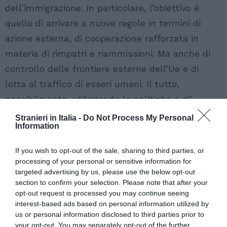
dell’immigrazione. In particolare, l’obiettivo è
quello di arrivare a nuove regole in termini di
azione esterna, di cooperazione rafforzata in
materia di rimpatri e riammissioni. Ma anche di
controllo delle frontiere esterne dell’Ue e di
lotta al traffico di esseri umani. Il tutto,
possibilmente, utilizzando le politiche e gli
strumenti necessari dell’Unione europea.
Stranieri in Italia -
Do Not Process My Personal
Information
Teoricamente, domani mattina, durante le
If you wish to opt-out of the sale, sharing to third parties, or
comunicazioni in Senato, la Premier Giorgia
processing of your personal or sensitive information for
Meloni dovrebbe riportare davanti a Palazzo
targeted advertising by us, please use the below opt-out
section to confirm your selection. Please note that after your
Madama quanto deciso. Lo stesso avverrà poi
opt-out request is processed you may continue seeing
mercoledì alla Camera. Tra l’altro, di
interest-based ads based on personal information utilized by
immigrazione e di interventi economici a
us or personal information disclosed to third parties prior to
your opt-out. You may separately opt-out of the further