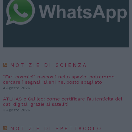
NOTIZIE DI SCIENZA
“Fari cosmici” nascosti nello spazio: potremmo
cercare i segnali alieni nel posto sbagliato
4 Agosto 2026
ATLHAS e Galileo: come certificare l’autenticità dei
dati digitali grazie ai satelliti
3 Agosto 2026
NOTIZIE DI SPETTACOLO