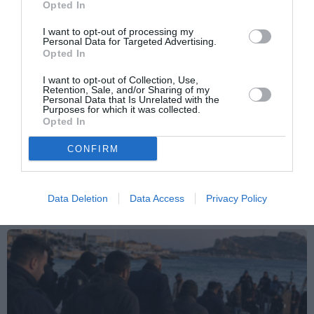
Opted In
I want to opt-out of processing my
Personal Data for Targeted Advertising.
Opted In
I want to opt-out of Collection, Use,
Retention, Sale, and/or Sharing of my
Personal Data that Is Unrelated with the
Purposes for which it was collected.
Opted In
CONFIRM
ATTUALITÀ
Migranti, scontro Italia-Spagna: Madrid
introduce controlli per chi arriva dall’Italia
Data Deletion
Data Access
Privacy Policy