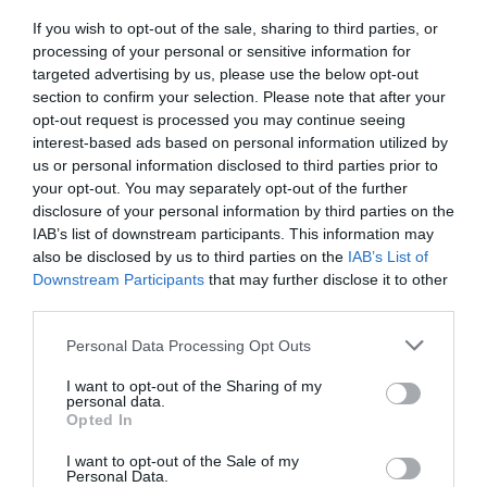
espulsione. Le accuse che potrebbero essere
If you wish to opt-out of the sale, sharing to third parties, or
processing of your personal or sensitive information for
ipotizzate per i venti immigrati sono quelle di
targeted advertising by us, please use the below opt-out
furto di energia elettrica e danneggiamento
section to confirm your selection. Please note that after your
opt-out request is processed you may continue seeing
aggravato.(ANSA).
interest-based ads based on personal information utilized by
us or personal information disclosed to third parties prior to
your opt-out. You may separately opt-out of the further
Articolo precedente
Vedi
disclosure of your personal information by third parties on the
di
SICUREZZA:LA RUSSA, ESERCITO? AL
IAB’s list of downstream participants. This information may
più
MOMENTO NON A ORDINE GIORNO
also be disclosed by us to third parties on the
IAB’s List of
Downstream Participants
that may further disclose it to other
Articolo seguente
third parties.
Il Tar ferma le ordinanze “anti-sbandati”
Personal Data Processing Opt Outs
I want to opt-out of the Sharing of my
TI POTREBBERO INTERESSARE
personal data.
Opted In
ANCHE:
I want to opt-out of the Sale of my
Personal Data.