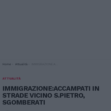
You are here:
Home
Attualità
IMMIGRAZIONE:ACCAMPATI IN STRADE VICINO S.PIETRO, SGOMBERATI
ATTUALITÀ
IMMIGRAZIONE:ACCAMPATI IN
STRADE VICINO S.PIETRO,
SGOMBERATI