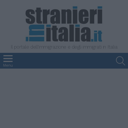
Il portale dell'immigrazione e degli immigrati in Italia
S
Menu