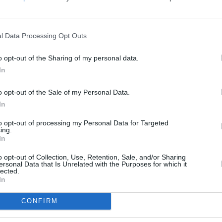
SPE
intervento dettato dal buon senso". Così
na e vicepresidente dell’Anci con delega
20mila
Aperys
l Data Processing Opt Outs
vvio di una indagine conoscitiva sulla
6 Agosto
ri non accompagnati, annunciato dal
o opt-out of the Sharing of my personal data.
Grande
parlamentare per l’infanzia, Alessandra
In
Festiva
6 Agosto
interessa molto da vicino le
o opt-out of the Sale of my Personal Data.
a tempo oggetto di studio ed intervento da
In
Photosh
istema di Protezione per Richiedenti Asilo e
to opt-out of processing my Personal Data for Targeted
 Centrale struttura istituita dal Ministero
ing.
In
sociazione. Inoltre – aggiunge Sturani – fra
o opt-out of Collection, Use, Retention, Sale, and/or Sharing
se operativa del Programma Nazionale di
ersonal Data that Is Unrelated with the Purposes for which it
lected.
i non Accompagnati gestito dall’Anci e
In
Solidarietà Sociale con il Fondo per
CONFIRM
igrati. Il programma nazionale che
le, oltre 50 Comuni in tutta Italia prevede