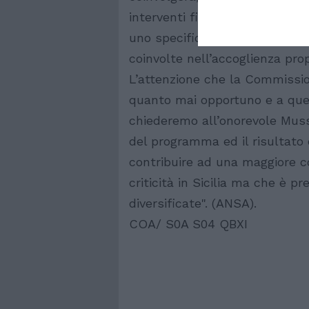
interventi finalizzati alla fas
uno specifico intervento di s
coinvolte nell’accoglienza prop
L’attenzione che la Commissi
quanto mai opportuno e a que
chiederemo all’onorevole Mussol
del programma ed il risultato
contribuire ad una maggiore c
criticità in Sicilia ma che è pr
diversificate". (ANSA).
COA/ S0A S04 QBXI