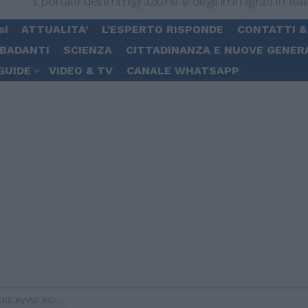
Il portale dell'immigrazione e degli immigrati in Ital
si
ATTUALITA’
L’ESPERTO RISPONDE
CONTATTI &
 BADANTI
SCIENZA
CITTADINANZA E NUOVE GENER
GUIDE
VIDEO & TV
CANALE WHATSAPP
INE SU MINORI STRANIERI