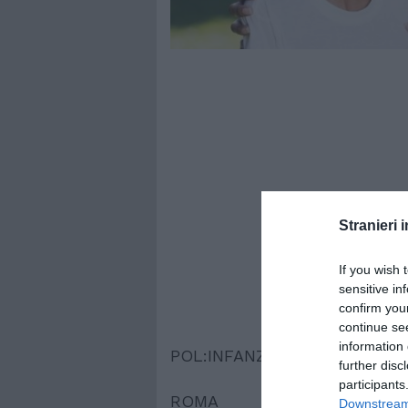
Stranieri i
If you wish 
sensitive in
confirm you
continue se
information 
POL:INFANZIA
further disc
participants
ROMA
Downstream 