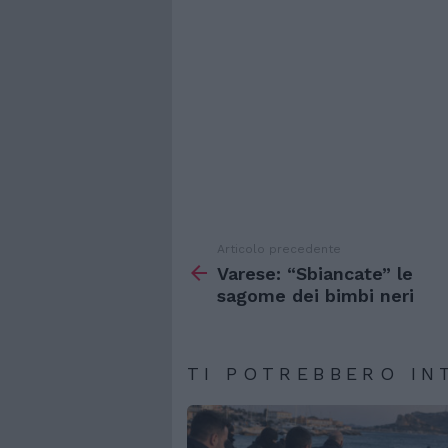
Articolo precedente
Vedi
di
Varese: “Sbiancate” le
più
sagome dei bimbi neri
TI POTREBBERO IN