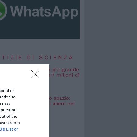
TIZIE DI SCIENZA
, misurata la galassia più grande
uta: si estende per 1,7 milioni di
uce
 2026
sonal or
ection to
osmici” nascosti nello spazio:
o cercare i segnali alieni nel
ou may
bagliato
 personal
 2026
out of the
 downstream
B’s List of
TIZIE DI