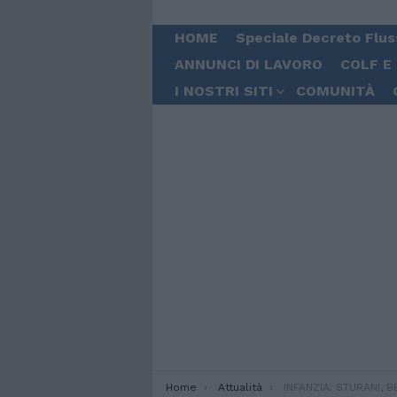
HOME
Speciale Decreto Flus
ANNUNCI DI LAVORO
COLF E
I NOSTRI SITI
COMUNITÀ
You are here:
Home
Attualità
INFANZIA: STURANI, BENE AVVIO INDAG