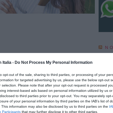
NO
IC 1101
conosci
n Italia -
Do Not Process My Personal Information
anni l
6 Agosto
to opt-out of the sale, sharing to third parties, or processing of your per
formation for targeted advertising by us, please use the below opt-out s
“Fari c
potremm
r selection. Please note that after your opt-out request is processed y
posto s
eing interest-based ads based on personal information utilized by us or
4 Agosto
disclosed to third parties prior to your opt-out. You may separately opt-
losure of your personal information by third parties on the IAB’s list of
. This information may also be disclosed by us to third parties on the
IA
NO
Participants
that may further disclose it to other third parties.