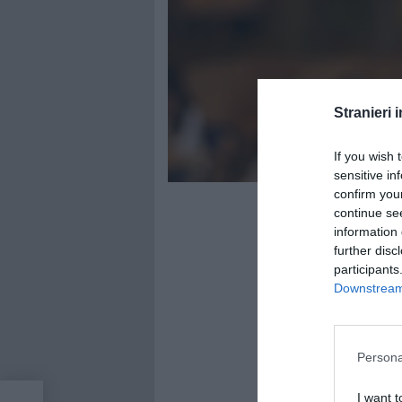
Stranieri i
If you wish 
sensitive in
confirm you
continue se
information 
further disc
participants
Downstream 
Persona
I want t