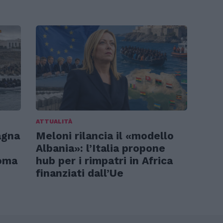
ATTUALITÀ
agna
Meloni rilancia il «modello
Albania»: l’Italia propone
Roma
hub per i rimpatri in Africa
finanziati dall’Ue