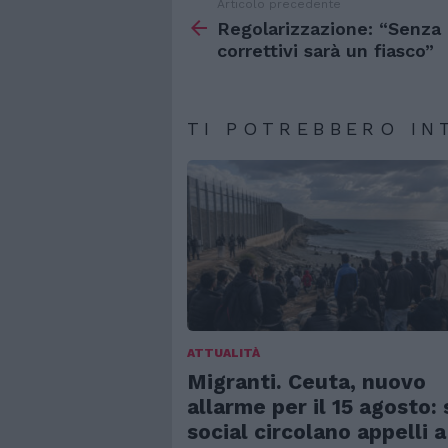
Articolo precedente
Vedi
di
Regolarizzazione: “Senza
più
correttivi sarà un fiasco”
TI POTREBBERO IN
ATTUALITÀ
Migranti. Ceuta, nuovo
allarme per il 15 agosto: 
social circolano appelli a