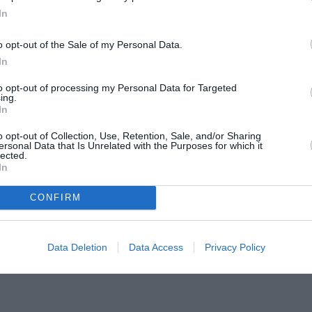
SPE
In
Angeli
o opt-out of the Sale of my Personal Data.
Catullo
In
roparlamento dai migranti serve "uno sforzo
4 Agosto
embre 2009 – L’immigrazione "ha sempre portato benefici
to opt-out of processing my Personal Data for Targeted
Dionisi
ing.
Laura M
cesso migratorio sia accompagnato da uno sforzo di
In
con i 
4 Agosto
o opt-out of Collection, Use, Retention, Sale, and/or Sharing
ersonal Data that Is Unrelated with the Purposes for which it
lected.
Parlamento europeo, il polacco Jerzy Buzek,
In
Photosh
n sessione plenaria a Strasburgo.
CONFIRM
Data Deletion
Data Access
Privacy Policy