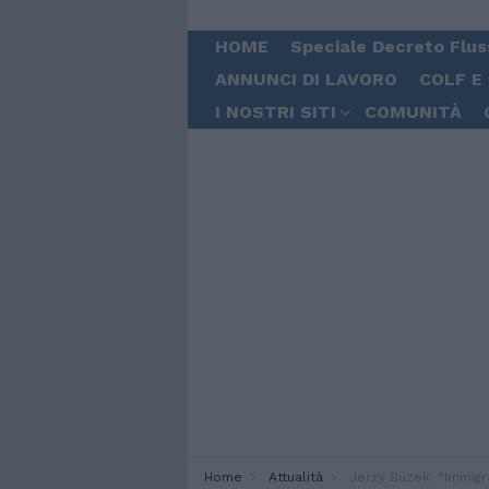
HOME
Speciale Decreto Flus
ANNUNCI DI LAVORO
COLF E
I NOSTRI SITI
COMUNITÀ
You are here:
Home
Attualità
Jerzy Buzek: “Immigrati hanno se