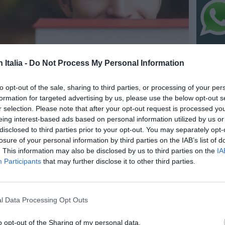
n Italia -
Do Not Process My Personal Information
to opt-out of the sale, sharing to third parties, or processing of your per
NO
formation for targeted advertising by us, please use the below opt-out s
r selection. Please note that after your opt-out request is processed y
“Fari c
eing interest-based ads based on personal information utilized by us or
potremm
disclosed to third parties prior to your opt-out. You may separately opt-
posto s
losure of your personal information by third parties on the IAB’s list of
4 Agosto
. This information may also be disclosed by us to third parties on the
IA
ATLHAS 
Participants
that may further disclose it to other third parties.
l’autent
satelliti
3 Agosto
l Data Processing Opt Outs
NO
o opt-out of the Sharing of my personal data.