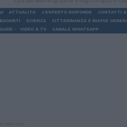
Il portale dell'immigrazione e degli immigrati in Ital
si
ATTUALITA’
L’ESPERTO RISPONDE
CONTATTI &
 BADANTI
SCIENZA
CITTADINANZA E NUOVE GENER
GUIDE
VIDEO & TV
CANALE WHATSAPP
mpre portato benefici”