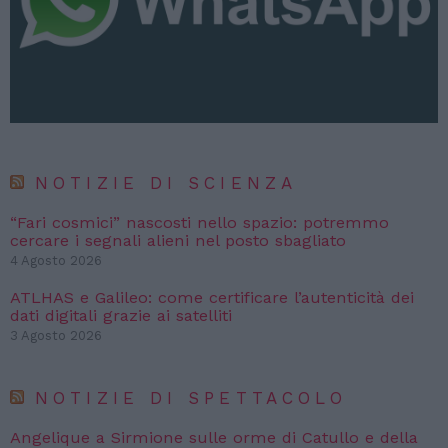
NOTIZIE DI SCIENZA
“Fari cosmici” nascosti nello spazio: potremmo
cercare i segnali alieni nel posto sbagliato
4 Agosto 2026
ATLHAS e Galileo: come certificare l’autenticità dei
dati digitali grazie ai satelliti
3 Agosto 2026
NOTIZIE DI SPETTACOLO
Angelique a Sirmione sulle orme di Catullo e della