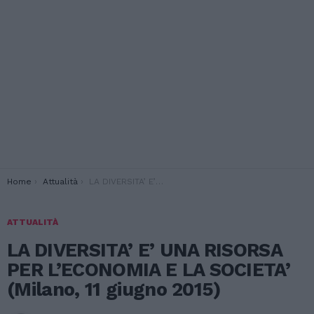
You are here:
Home
Attualità
LA DIVERSITA’ E’ UNA RISORSA PER L’ECONOMIA E LA SOCIETA’ (Milano, 11 giugno 2015)
ATTUALITÀ
LA DIVERSITA’ E’ UNA RISORSA
PER L’ECONOMIA E LA SOCIETA’
(Milano, 11 giugno 2015)