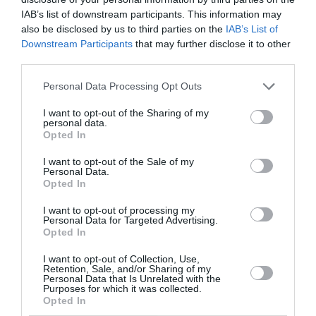
IAB’s list of downstream participants. This information may
Il progetto Diverse – Diversity Improvement as a
also be disclosed by us to third parties on the
IAB’s List of
Downstream Participants
that may further disclose it to other
Viable Enrichment Resource for Society and
third parties.
Economy”, co-finanziato dal Fondo Europeo
Personal Data Processing Opt Outs
d’Integrazione e coordinato dal centro di ricerca
WWELL dell’Università Cattolica di Milano (con la
I want to opt-out of the Sharing of my
personal data.
direzione scientifica della prof.ssa Laura Zanfrini,
Opted In
Ordinario di Sociologia delle migrazioni e della
I want to opt-out of the Sale of my
Personal Data.
convivenza interetnica alla Facoltà di Scienze
Opted In
politiche e sociali) è stato realizzato in
I want to opt-out of processing my
collaborazione con 14 partners in 10 paesi
Personal Data for Targeted Advertising.
Opted In
europei: Estonia, Finlandia, Germania, Italia,
Paesi Bassi, Polonia, Portogallo, Spagna, Svezia e
I want to opt-out of Collection, Use,
Retention, Sale, and/or Sharing of my
Personal Data that Is Unrelated with the
Ungheria.
Purposes for which it was collected.
Opted In