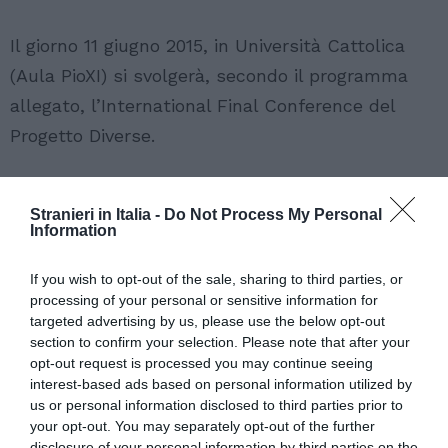
Il giorno 11 giugno 2015, in Università Cattolica
(Aula PioXI) si svolgerà, secondo il programma
allegato, l’International Final Conference del
Progetto Diverse.
Stranieri in Italia -
Do Not Process My Personal
Information
DIVERSE ha l’obiettivo di “svecchiare” il modello
europeo di integrazione, ancora prigioniero della
If you wish to opt-out of the sale, sharing to third parties, or
figura del “lavoratore ospite”, trasformando la
processing of your personal or sensitive information for
targeted advertising by us, please use the below opt-out
diversità da problema da gestire in risorsa
section to confirm your selection. Please note that after your
strategica per lo sviluppo economico e sociale
opt-out request is processed you may continue seeing
delle società europee.
interest-based ads based on personal information utilized by
us or personal information disclosed to third parties prior to
your opt-out. You may separately opt-out of the further
disclosure of your personal information by third parties on the