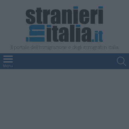
Il portale dell'immigrazione e degli immigrati in Italia
S
Menu