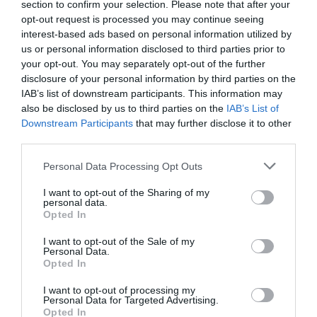
section to confirm your selection. Please note that after your
Proprio perché il datore di lavoro domestico non è un sostituto d’imposta non
opt-out request is processed you may continue seeing
interest-based ads based on personal information utilized by
ha neanche l’obbligo di rilasciare il Cud. L’articolo 32 del Contratto collettivo
us or personal information disclosed to third parties prior to
nazionale di lavoro prevede però che rilasci, a richiesta del lavoratore, ”una
your opt-out. You may separately opt-out of the further
disclosure of your personal information by third parties on the
dichiarazione dalla quale risulti l’ammontare complessivo delle somme erogate
IAB’s list of downstream participants. This information may
nell’anno" di riferimento.
also be disclosed by us to third parties on the
IAB’s List of
Downstream Participants
that may further disclose it to other
third parties.
L’Assindatcolf consiglia di rilasciare entro la fine di marzo questa
certificazione, che potrà essere utile a tutti i lavoratori domestici per i propri
Personal Data Processing Opt Outs
adempimenti fiscali e a quelli extra-comunitari anche per ottenere il rinnovo
I want to opt-out of the Sharing of my
personal data.
del permesso o il rilascio della carta di soggiorno.
Opted In
I want to opt-out of the Sale of my
Leggi anche:
Personal Data.
Opted In
Bonus famiglia anche se i parenti sono in patria
I want to opt-out of processing my
Personal Data for Targeted Advertising.
Opted In