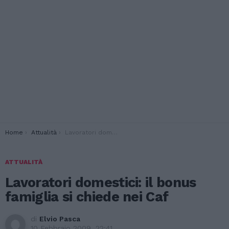
You are here:
Home
Attualità
Lavoratori domestici: il bonus famiglia si chiede nei Caf
ATTUALITÀ
Lavoratori domestici: il bonus
famiglia si chiede nei Caf
di
Elvio Pasca
10 Febbraio 2009, 22:41