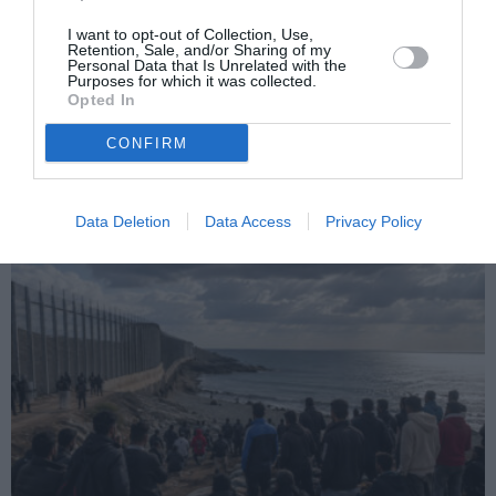
Articolo precedente
Vedi
di
Romania: “Governo italiano incita alla
I want to opt-out of Collection, Use,
più
xenofobia”
Retention, Sale, and/or Sharing of my
Personal Data that Is Unrelated with the
Purposes for which it was collected.
Articolo seguente
Opted In
Frattini: “Governo xenofobo? Non ci risulta”
CONFIRM
TI POTREBBERO INTERESSARE
ANCHE:
Data Deletion
Data Access
Privacy Policy