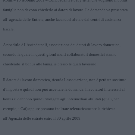
Roma – 10 febbraio 2009 – Colf, badanti e baby sitter che vogliono il bonus
famiglia non devono chiederlo ai datori di lavoro. La domanda va presentata
all’ agenzia delle Entrate, anche facendosi aiutare dai centri di assistenza
fiscale.
A ribadirlo è l’Assindatcolf, associazione dei datori di lavoro domestico,
secondo la quale in questi giorni molti collaboratori domestici stanno
chiedendo il bonus alle famiglie presso le quali lavorano.
Il datore di lavoro domestico, ricorda l’associazione, non è però un sostituto
d’imposta e quindi non può accettare la domanda. I lavoratori interessati al
bonus si debbono quindi rivolgere agli intermediari abilitati (quali, per
esempio, i Caf) oppure possono inoltrare telematicamente la richiesta
all’Agenzia delle entrate entro il 30 aprile 2009.