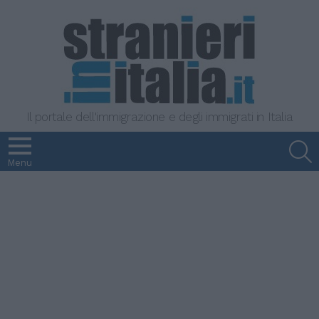
Il portale dell'immigrazione e degli immigrati in Italia
S
Menu