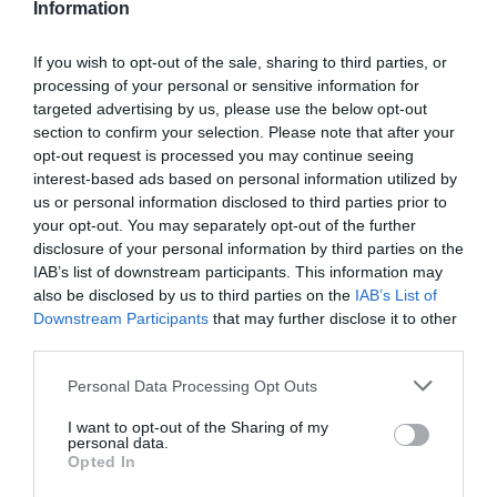
Information
If you wish to opt-out of the sale, sharing to third parties, or
processing of your personal or sensitive information for
Numerosi deputati, a loro volta, hanno spiegato
targeted advertising by us, please use the below opt-out
che i dati potrebbero essere male interpretati e
section to confirm your selection. Please note that after your
opt-out request is processed you may continue seeing
potrebbero infiammare le polemiche e le
interest-based ads based on personal information utilized by
proteste per la presenza dei lavoratori stranieri
us or personal information disclosed to third parties prior to
your opt-out. You may separately opt-out of the further
in Gran Bretagna. L’ultimo sciopero selvaggio
disclosure of your personal information by third parties on the
contro al presenza di lavoratori stranieri in Gran
IAB’s list of downstream participants. This information may
Bretagna si è svolto ieri: centinaia di lavoratori
also be disclosed by us to third parties on the
IAB’s List of
Downstream Participants
that may further disclose it to other
della centrale di Staythorpe hanno infatti
third parties.
partecipato a una manifestazione contro la
Personal Data Processing Opt Outs
francese Alstom, rea di aver subappaltato parte
dei lavori di costruzione dell’impianto a una ditta
I want to opt-out of the Sharing of my
personal data.
spagnola.
Opted In