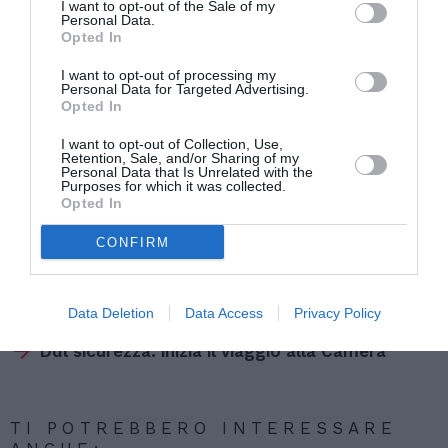
I want to opt-out of the Sale of my
I sindacati hanno chiesto una parte dei circa 850
Personal Data.
Opted In
posti di lavoro andati agli operai specializzati in
I want to opt-out of processing my
maggioranza spagnoli. I manifestanti – circa 500
Personal Data for Targeted Advertising.
Opted In
– hanno chiesto un accordo simile a quello
trovato nel caso della raffineria di Lindsey,
I want to opt-out of Collection, Use,
Retention, Sale, and/or Sharing of my
ovvero una ripartizione al 50% fra disoccupati
Personal Data that Is Unrelated with the
Purposes for which it was collected.
britannici e operai stranieri.
Opted In
CONFIRM
Articolo precedente
Vedi
di
Scarcerato l’aggressore dei bangladesi
più
Data Deletion
Data Access
Privacy Policy
Articolo seguente
Ddl sicurezza: inizia il viaggio alla Camera
TI POTREBBERO INTERESSARE