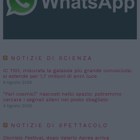
NOTIZIE DI SCIENZA
IC 1101, misurata la galassia più grande conosciuta:
si estende per 1,7 milioni di anni luce
6 Agosto 2026
“Fari cosmici” nascosti nello spazio: potremmo
cercare i segnali alieni nel posto sbagliato
4 Agosto 2026
NOTIZIE DI SPETTACOLO
Dionisio Festival, dopo Valerio Aprea arriva