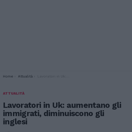
You are here:
Home
Attualità
Lavoratori in Uk: aumentano gli immigrati, diminuiscono gli inglesi
ATTUALITÀ
Lavoratori in Uk: aumentano gli
immigrati, diminuiscono gli
inglesi