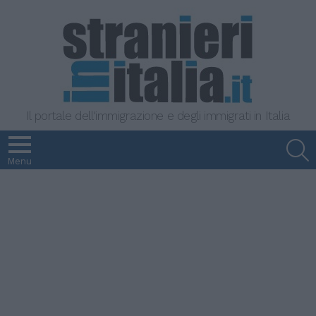
Il portale dell'immigrazione e degli immigrati in Italia
S
Menu