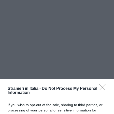
Un'altra medaglia al valore civile è stata invece
Stranieri in Italia -
Do Not Process My Personal
Information
consegnata al caporalmaggiore dell'Esercito
Monica Graziana Contraffatto. La militare
If you wish to opt-out of the sale, sharing to third parties, or
processing of your personal or sensitive information for
trentunenne è rimasta gravemente ferita in