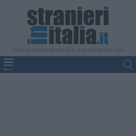
Il portale dell'immigrazione e degli immigrati in Italia
S
Menu