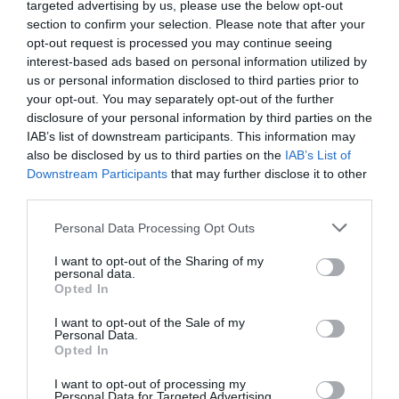
targeted advertising by us, please use the below opt-out
Afghanistan lo scorso marzo. "Questa è la cosa
section to confirm your selection. Please note that after your
opt-out request is processed you may continue seeing
più bella che ho fatto da quando sono Presidente
interest-based ads based on personal information utilized by
della Regione la medaglia d'oro va a persone che
us or personal information disclosed to third parties prior to
si sono distinte per avere fatto cose importanti
your opt-out. You may separately opt-out of the further
disclosure of your personal information by third parties on the
per la Sicilia" ha detto Crocetta.
IAB’s list of downstream participants. This information may
also be disclosed by us to third parties on the
IAB’s List of
Dopo la sua elezione, Crocetta ha ricevuto in
Downstream Participants
that may further disclose it to other
third parties.
dono una croce di legno costruita con i pezzi dei
barconi dei migranti arrivati a Lampedusa o
Personal Data Processing Opt Outs
naufragato nel canale di Sicilia. Qualche giorno fa
I want to opt-out of the Sharing of my
personal data.
la croce è stata appesa nella Sala degli Specchi
Opted In
di Palazzo d'Orleans, davanti al tavolo della
I want to opt-out of the Sale of my
Giunta.
Personal Data.
Opted In
I want to opt-out of processing my
Personal Data for Targeted Advertising.