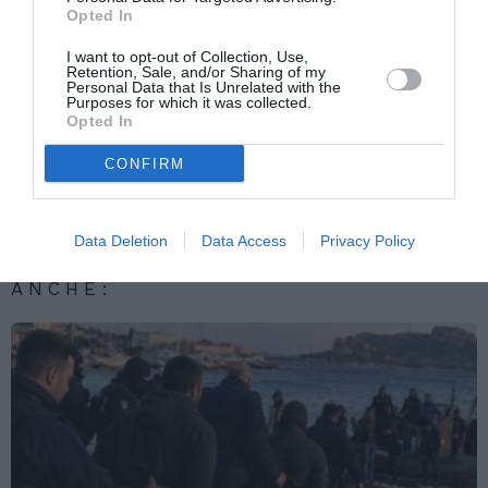
Opted In
Articolo precedente
Vedi
I want to opt-out of Collection, Use,
Retention, Sale, and/or Sharing of my
di
Colf, badanti e babysitter. Arriva la
Personal Data that Is Unrelated with the
più
tredicesima
Purposes for which it was collected.
Opted In
Articolo seguente
Iwobi, l’afrolombardo leghista che sogna il
CONFIRM
Pirellone
Data Deletion
Data Access
Privacy Policy
TI POTREBBERO INTERESSARE
ANCHE: