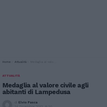
You are here:
Home
Attualità
Medaglia al valore civile agli abitanti di Lampedusa
ATTUALITÀ
Medaglia al valore civile agli
abitanti di Lampedusa
di
Elvio Pasca
24 Dicembre 2012, 8:20