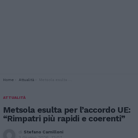
You are here:
Home
Attualità
Metsola esulta per l’accordo UE: “Rimpatri più rapidi e coerenti”
ATTUALITÀ
Metsola esulta per l’accordo UE:
“Rimpatri più rapidi e coerenti”
di
Stefano Camilloni
3 Giugno 2026, 12:07