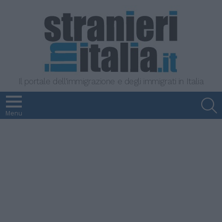
Il portale dell'immigrazione e degli immigrati in Italia
S
Menu