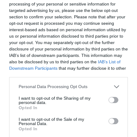
processing of your personal or sensitive information for
targeted advertising by us, please use the below opt-out
section to confirm your selection. Please note that after your
opt-out request is processed you may continue seeing
interest-based ads based on personal information utilized by
us or personal information disclosed to third parties prior to
your opt-out. You may separately opt-out of the further
Uno dei punti più discussi riguarda la possibilità
disclosure of your personal information by third parties on the
IAB’s list of downstream participants. This information may
di istituire hub per i rimpatri in Paesi terzi. Si
also be disclosed by us to third parties on the
IAB’s List of
tratta di strutture o meccanismi esterni
Downstream Participants
that may further disclose it to other
third parties.
all’Unione verso cui potrebbero essere trasferite
persone destinatarie di una decisione di
Personal Data Processing Opt Outs
rimpatrio, sulla base di accordi con Stati non
I want to opt-out of the Sharing of my
appartenenti all’UE. La Commissione precisa che
personal data.
Opted In
tali intese dovranno rispettare gli standard
I want to opt-out of the Sale of my
internazionali sui diritti umani e il principio di non
Personal Data.
Opted In
respingimento.