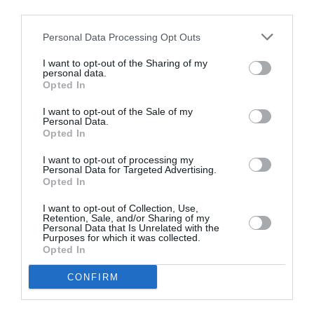
third parties.
sistema di accoglienza sicuro, dignitoso e
Personal Data Processing Opt Outs
rispettoso dei diritti umani è una priorità che non
può essere ulteriormente rimandata. La
I want to opt-out of the Sharing of my
personal data.
situazione, denuncia l’Unicef,
è aggravata
Opted In
dall’assenza di politiche migratorie comuni e di
I want to opt-out of the Sale of my
Personal Data.
un approccio condiviso alla gestione dei flussi
Opted In
migratori.
Solo un impegno congiunto potrà
I want to opt-out of processing my
impedire che il Mediterraneo continui a essere
Personal Data for Targeted Advertising.
Opted In
teatro di tragedie umane su vasta scala. “Ogni
bambino scomparso è un fallimento della
I want to opt-out of Collection, Use,
Retention, Sale, and/or Sharing of my
Personal Data that Is Unrelated with the
comunità globale”, conclude l’Unicef, ricordando
Purposes for which it was collected.
Opted In
che dietro ogni numero c’è una vita, una famiglia
e una storia.
CONFIRM