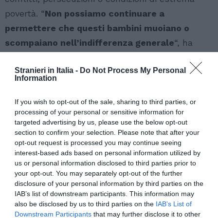
povertà. “
Non possiamo continuare a
permettere che questi bambini muoiano o
scompaiano nell’indifferenza generale
“, ha
aggiunto Russell. Le storie dei bambini migranti
Stranieri in Italia -
Do Not Process My Personal
sono spesso invisibili: volti e nomi che si perdono
Information
nel mare o nei centri di detenzione. Molti di loro
lasciano i Paesi di origine per sfuggire a violenze,
If you wish to opt-out of the sale, sharing to third parties, or
processing of your personal or sensitive information for
conflitti e miseria, affrontando viaggi pieni di
targeted advertising by us, please use the below opt-out
rischi con la speranza di un futuro migliore.
section to confirm your selection. Please note that after your
opt-out request is processed you may continue seeing
Tuttavia, il Mediterraneo si trasforma troppo
interest-based ads based on personal information utilized by
spesso in una tomba silenziosa per queste vite
us or personal information disclosed to third parties prior to
spezzate.
La crisi dei bambini migranti
your opt-out. You may separately opt-out of the further
disclosure of your personal information by third parties on the
scomparsi nel Mediterraneo richiama la
IAB’s list of downstream participants. This information may
responsabilità di tutti i governi e delle
also be disclosed by us to third parties on the
IAB’s List of
Downstream Participants
that may further disclose it to other
organizzazioni internazionali.
Garantire un