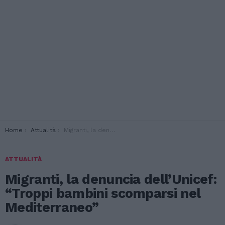
You are here:
Home
Attualità
Migranti, la denuncia dell’Unicef: “Troppi bambini scomparsi nel Mediterraneo”
ATTUALITÀ
Migranti, la denuncia dell’Unicef:
“Troppi bambini scomparsi nel
Mediterraneo”