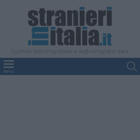
Il portale dell'immigrazione e degli immigrati in Italia
S
Menu