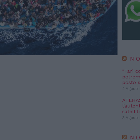
NO
“Fari c
potremm
posto s
4 Agosto
ATLHAS 
l’autent
satelliti
3 Agosto
NO