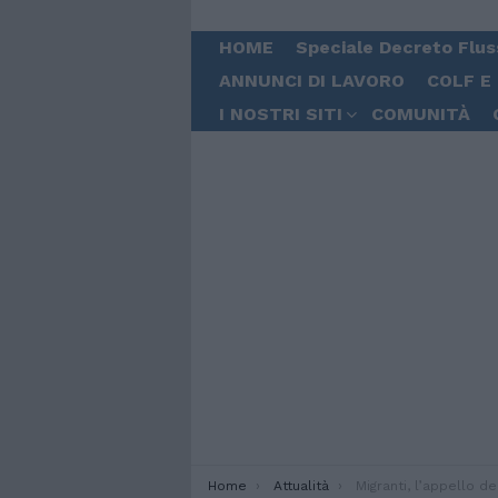
HOME
Speciale Decreto Flus
ANNUNCI DI LAVORO
COLF E
I NOSTRI SITI
COMUNITÀ
You are here:
Home
Attualità
Migranti, l’appello dell’Oim: implementare il Patto U