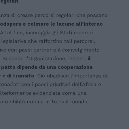
regolari
.
tanza di creare percorsi regolari che possano
odopera e colmare le lacune all’interno
 A tal fine, incoraggia gli Stati membri
egislative che rafforzino tali percorsi,
ivo con paesi partner e il coinvolgimento
 Secondo l’Organizzazione, inoltre,
il
l patto dipende da una cooperazione
e e di transito
. Ciò ribadisce l’importanza di
nariati con i paesi prioritari dell’Africa e
è ulteriormente evidenziata come una
lla mobilità umana in tutto il mondo,