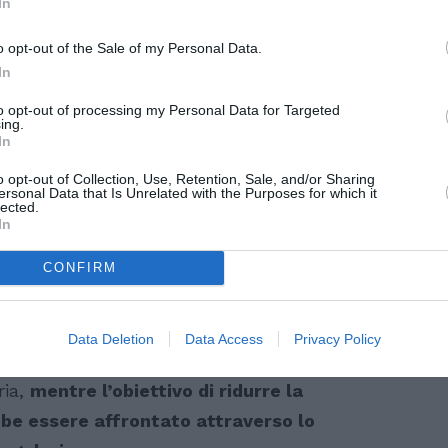
In
o opt-out of the Sale of my Personal Data.
In
to opt-out of processing my Personal Data for Targeted
ing.
In
o opt-out of Collection, Use, Retention, Sale, and/or Sharing
ersonal Data that Is Unrelated with the Purposes for which it
lected.
l’Oim
In
CONFIRM
 dell’OIM, sottolinea che questo momento
ere la promessa del rispetto dei diritti
uzioni fattibili al centro delle politiche e
Data Deletion
Data Access
Privacy Policy
 garantire la protezione dei migranti in
ria,
mentre l’obiettivo di ridurre la
be essere affrontato attraverso lo