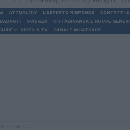
Il portale dell'immigrazione e degli immigrati in Ital
si
ATTUALITA’
L’ESPERTO RISPONDE
CONTATTI &
 BADANTI
SCIENZA
CITTADINANZA E NUOVE GENER
GUIDE
VIDEO & TV
CANALE WHATSAPP
e con rispetto dei diritti e umanità