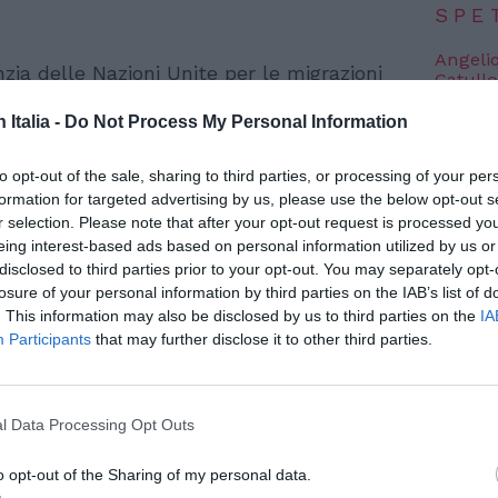
SPE
Angeli
ia delle Nazioni Unite per le migrazioni
Catullo
4 Agosto
e appello al Belgio, attuale presidente
n Italia -
Do Not Process My Personal Information
ei mesi, e all’Ungheria, successore
Dionisi
Laura M
o l’adozione e l’attuazione del nuovo
to opt-out of the sale, sharing to third parties, or processing of your per
con i 
formation for targeted advertising by us, please use the below opt-out s
Asilo.
L’appello, fondato sui principi dei
4 Agosto
r selection. Please note that after your opt-out request is processed y
è cruciale per affrontare la complessa
eing interest-based ads based on personal information utilized by us or
disclosed to third parties prior to your opt-out. You may separately opt-
vo nell’Unione europea.
Photosh
losure of your personal information by third parties on the IAB’s list of
. This information may also be disclosed by us to third parties on the
IA
Participants
that may further disclose it to other third parties.
l Data Processing Opt Outs
o opt-out of the Sharing of my personal data.