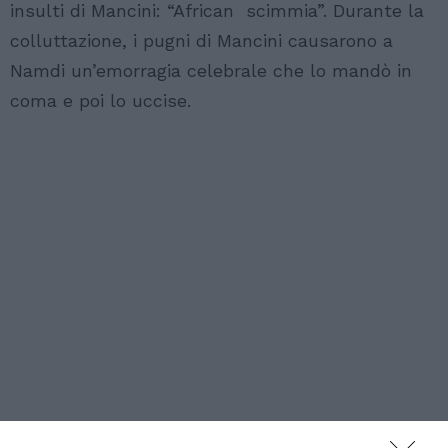
insulti di Mancini: “African scimmia”. Durante la
colluttazione, i pugni di Mancini causarono a
Namdi un’emorragia celebrale che lo mandò in
coma e poi lo uccise.