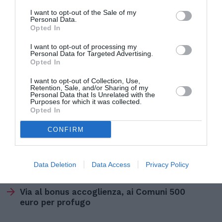
La pena di Mancini è stata aumentata di tre
I want to opt-out of the Sale of my
Personal Data.
mesi per l’aggravante della discriminazione
Opted In
razziale, mentre non è stata applicata
I want to opt-out of processing my
l’aggravante dei futili motivi. Al fermano è stata
Personal Data for Targeted Advertising.
Opted In
invece riconosciuta l’attenuante della
provocazione.
I want to opt-out of Collection, Use,
Retention, Sale, and/or Sharing of my
Personal Data that Is Unrelated with the
Purposes for which it was collected.
Opted In
CONFIRM
Articolo precedente
Vedi
di
Assegno sociale, 5825 euro per vivere in
più
Italia nel 2017
Data Deletion
Data Access
Privacy Policy
Articolo seguente
Via al bonus accoglienza, ai Comuni 500
euro per profugo