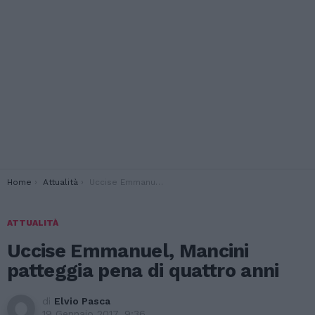
You are here:
Home
Attualità
Uccise Emmanuel, Mancini patteggia pena di quattro anni
ATTUALITÀ
Uccise Emmanuel, Mancini
patteggia pena di quattro anni
di
Elvio Pasca
19 Gennaio 2017, 9:36