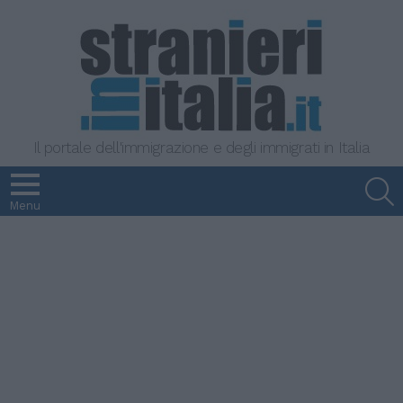
Il portale dell'immigrazione e degli immigrati in Italia
S
Menu