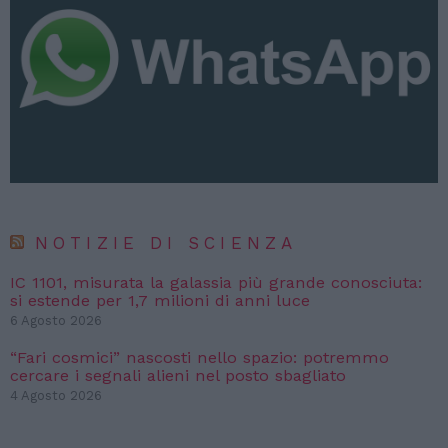
NOTIZIE DI SCIENZA
IC 1101, misurata la galassia più grande conosciuta:
si estende per 1,7 milioni di anni luce
6 Agosto 2026
“Fari cosmici” nascosti nello spazio: potremmo
cercare i segnali alieni nel posto sbagliato
4 Agosto 2026