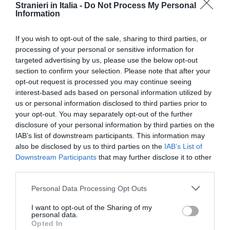
Stranieri in Italia -
Do Not Process My Personal
Information
If you wish to opt-out of the sale, sharing to third parties, or
processing of your personal or sensitive information for
targeted advertising by us, please use the below opt-out
section to confirm your selection. Please note that after your
opt-out request is processed you may continue seeing
Chinyere, che ieri era presente all’udienza, con il
interest-based ads based on personal information utilized by
suo avvocato Letizai Astorri, ha rinunciato alla
us or personal information disclosed to third parties prior to
your opt-out. You may separately opt-out of the further
costituzione come parte civile e quindi a ogni
disclosure of your personal information by third parties on the
risarcimento. Ha ottenuto però da Mancini
IAB’s list of downstream participants. This information may
also be disclosed by us to third parties on the
IAB’s List of
l’impegno a contribuire al rimpatrio della salma
Downstream Participants
that may further disclose it to other
del marito in Nigeria, serviranno 5 mila euro che
third parties.
l’uomo verserà anche con l’aiuto degli ultras
Personal Data Processing Opt Outs
della Fermana, che hanno organizzato una
I want to opt-out of the Sharing of my
colletta.
personal data.
Opted In