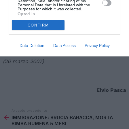
Retention, Sale, and/or Sharing of my
Personal Data that Is Unrelated with the
cui il mancato adeguamento sia dovuto
Purposes for which it was collected.
Opted In
all’assenza di un piano di localizzazione
comunale".
CONFIRM
Scarica
Data Deletion
Data Access
Privacy Policy
l.r. 3 marzo 2006, n° 6. Circolare esplicativa
(26 marzo 2007)
Elvio Pasca
Articolo precedente
Vedi
di
IMMIGRAZIONE: BRUCIA BARACCA, MORTA
più
BIMBA RUMENA 5 MESI