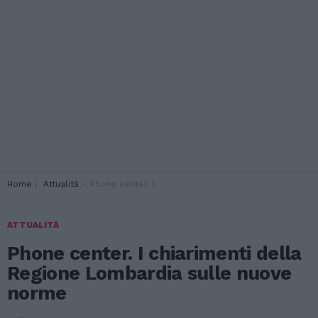
You are here:
Home
Attualità
Phone center. I chiarimenti della Regione Lombardia sulle nuove norme
ATTUALITÀ
Phone center. I chiarimenti della
Regione Lombardia sulle nuove
norme