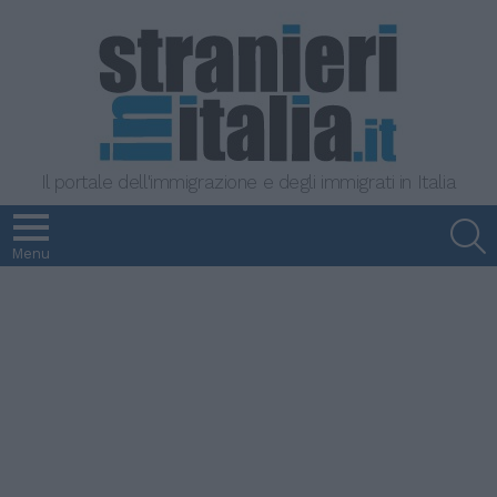
Il portale dell'immigrazione e degli immigrati in Italia
S
Menu