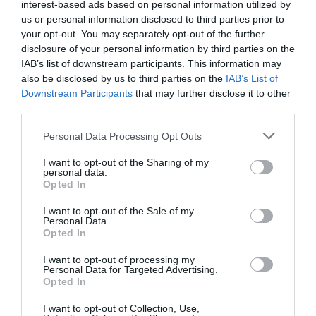
interest-based ads based on personal information utilized by
us or personal information disclosed to third parties prior to
your opt-out. You may separately opt-out of the further
disclosure of your personal information by third parties on the
IAB’s list of downstream participants. This information may
also be disclosed by us to third parties on the
IAB’s List of
Downstream Participants
that may further disclose it to other
third parties.
Personal Data Processing Opt Outs
"Il Comune – spiega la circolare – avvia il
procedimento di revoca dell’autorizzazione o di
I want to opt-out of the Sharing of my
personal data.
inibizione dell’attività, concedendo un termine
Opted In
per la presentazione delle controdeduzioni. Da
I want to opt-out of the Sale of my
Personal Data.
quel momento il Comune potrà determinare un
Opted In
tempo ritenuto congruo per la conclusione del
I want to opt-out of processing my
procedimento in considerazione delle ragioni
Personal Data for Targeted Advertising.
Opted In
addotte dal titolare. Potrà essere previsto, ad
I want to opt-out of Collection, Use,
esempio, un termine fino a 180 giorni nel caso in