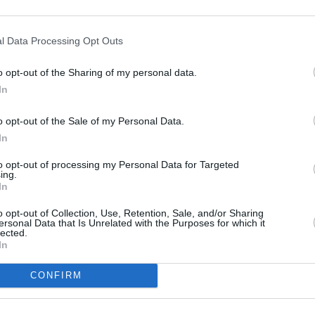
esta alla tintoria che si occupa del
SPE
di Corso Brunelleschi, e’ toccato a
Grande
l Data Processing Opt Outs
 proteste contro le strutture per
Festiva
cazione ed espulsione.
6 Agosto
o opt-out of the Sharing of my personal data.
In
Robbie
o enogastronomico dedicato ai cibi
l’event
FESTI
tato teatro di un volantinaggio da
o opt-out of the Sale of my Personal Data.
6 Agosto
In
enti dell’Assemblea antirazzista di
uito dei fogli con scritte come
to opt-out of processing my Personal Data for Targeted
Photosh
ing.
iopero della fame’, ‘Mangiato bene? Io mi
In
no clandestino da quando ho perso il
o opt-out of Collection, Use, Retention, Sale, and/or Sharing
ersonal Data that Is Unrelated with the Purposes for which it
‘Mangiato bene? io ho ingoiato dei
lected.
In
 episodi che si sono verificati nei
oma, a Bari.
CONFIRM
lantino distribuito all’interno di