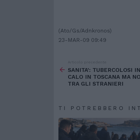
(Ato/Gs/Adnkronos)
23-MAR-09 09:49
Articolo precedente
Vedi
di
SANITA’: TUBERCOLOSI I
più
CALO IN TOSCANA MA N
TRA GLI STRANIERI
TI POTREBBERO IN