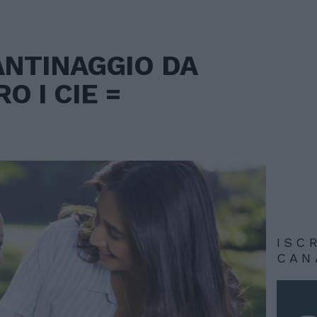
ANTINAGGIO DA
O I CIE =
ISC
CAN