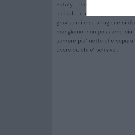
Eataly- che tra un bicchiere di
solidale in molti avranno lo scr
gravissimi e se a ragione si d
mangiamo, non possiamo piu’ 
sempre piu’ netto che separa c
libero da chi e’ schiavo".