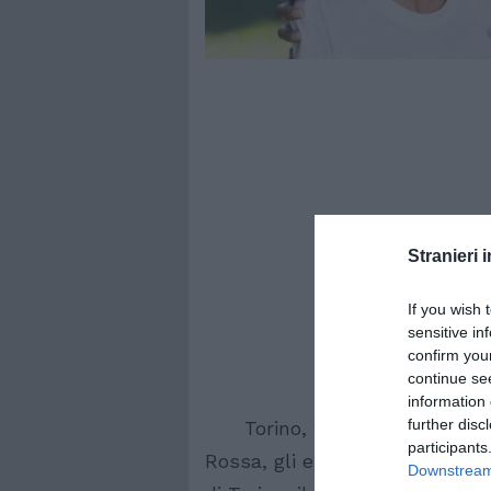
Stranieri i
If you wish 
sensitive in
confirm you
continue se
information 
further disc
Torino, 23 mar. (Adnkronos) 
participants
Rossa, gli escrementi lanciati 
Downstream 