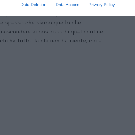
 vino biologico e un risotto equo e
Data Deletion
Data Access
Privacy Policy
upolo i riflettere su questi fatti
ice spesso che siamo quello che
nascondere ai nostri occhi quel confine
hi ha tutto da chi non ha niente, chi e’