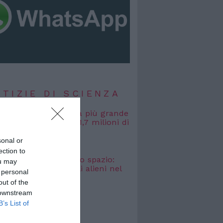
TIZIE DI SCIENZA
, misurata la galassia più grande
uta: si estende per 1,7 milioni di
uce
sonal or
 2026
ection to
osmici” nascosti nello spazio:
ou may
o cercare i segnali alieni nel
 personal
bagliato
out of the
 2026
 downstream
B’s List of
TIZIE DI