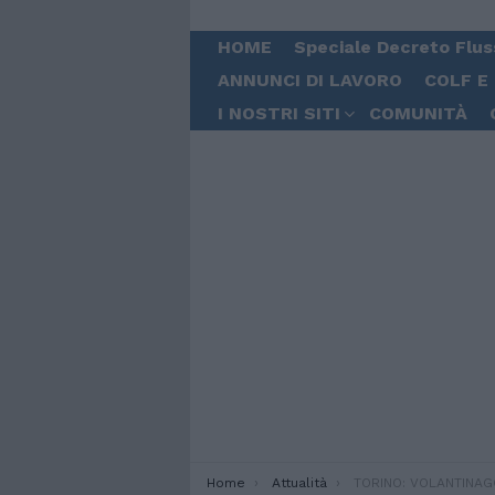
HOME
Speciale Decreto Flus
ANNUNCI DI LAVORO
COLF E
I NOSTRI SITI
COMUNITÀ
You are here:
Home
Attualità
TORINO: VOLANTINAGGIO DA EA