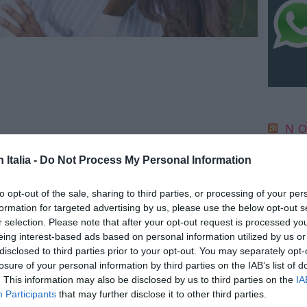
NO
IC 1101
n Italia -
Do Not Process My Personal Information
conosci
anni l
to opt-out of the sale, sharing to third parties, or processing of your per
6 Agosto
formation for targeted advertising by us, please use the below opt-out s
“Fari c
r selection. Please note that after your opt-out request is processed y
potremm
eing interest-based ads based on personal information utilized by us or
posto s
disclosed to third parties prior to your opt-out. You may separately opt-
4 Agosto
losure of your personal information by third parties on the IAB’s list of
– Dopo la vernice rossa alla Croce
. This information may also be disclosed by us to third parties on the
IA
sui tavoli del ristorante piu’ famoso
Participants
that may further disclose it to other third parties.
NO