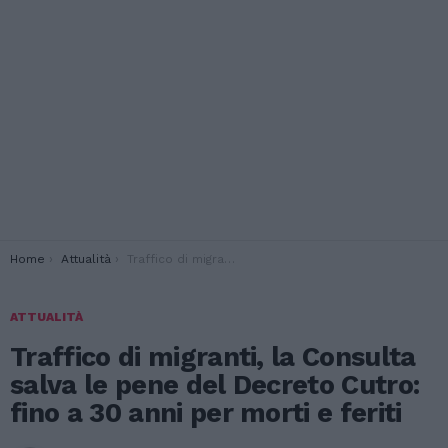
You are here:
Home
Attualità
Traffico di migranti, la Consulta salva le pene del Decreto Cutro: fino a 30 anni per morti e feriti
ATTUALITÀ
Traffico di migranti, la Consulta
salva le pene del Decreto Cutro:
fino a 30 anni per morti e feriti