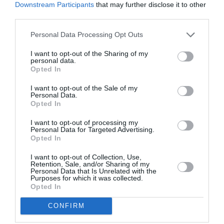
Downstream Participants
that may further disclose it to other
third parties.
Personal Data Processing Opt Outs
I want to opt-out of the Sharing of my
personal data.
Opted In
La Corte riconosce che, in molti casi, queste
I want to opt-out of the Sale of my
Personal Data.
persone possono essere state costrette ad
Opted In
assumere tale ruolo attraverso minacce o
I want to opt-out of processing my
violenze, oppure possono averlo fatto per
Personal Data for Targeted Advertising.
Opted In
affrontare un’emergenza durante il viaggio. Per
I want to opt-out of Collection, Use,
questo motivo, la loro posizione deve essere
Retention, Sale, and/or Sharing of my
Personal Data that Is Unrelated with the
valutata caso per caso e non può essere
Purposes for which it was collected.
Opted In
automaticamente equiparata a quella dei
trafficanti che organizzano e finanziano le
CONFIRM
traversate.