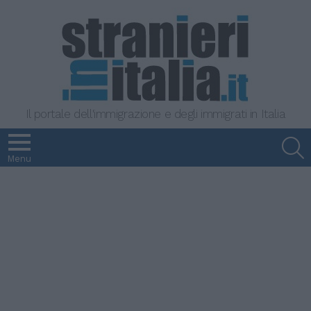
Il portale dell'immigrazione e degli immigrati in Italia
S
Menu