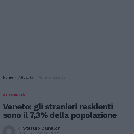
You are here:
Home
Attualità
Veneto: gli stranieri residenti sono il 7,3% della popolazione
ATTUALITÀ
Veneto: gli stranieri residenti
sono il 7,3% della popolazione
di
Stefano Camilloni
11 Giugno 2008, 5:37