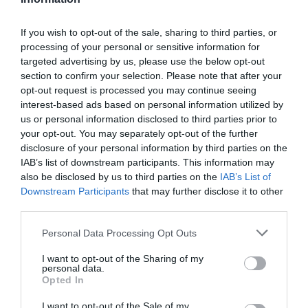
permesso di soggiorno. La maggior parte degli
If you wish to opt-out of the sale, sharing to third parties, or
stranieri iscritti all’anagrafe proviene dall’Est
processing of your personal or sensitive information for
Europeo (47%), principalmente di nazionalità
targeted advertising by us, please use the below opt-out
section to confirm your selection. Please note that after your
albanese (10%), romena (14%) e serbo-
opt-out request is processed you may continue seeing
montenegrina. Significativo anche il numero dei
interest-based ads based on personal information utilized by
us or personal information disclosed to third parties prior to
marocchini (13%) e dei cinesi, quinti nella
your opt-out. You may separately opt-out of the further
classifica delle presenze nel territorio. Gli uomini
disclosure of your personal information by third parties on the
hanno un’età media che varia dai 30 ai 40 anni,
IAB’s list of downstream participants. This information may
also be disclosed by us to third parties on the
IAB’s List of
mentre le donne hanno un’età media più bassa
Downstream Participants
that may further disclose it to other
(25-34 anni).
third parties.
Personal Data Processing Opt Outs
Negli ultimi anni la migrazione femminile per
motivi di lavoro ha subito un incremento,
I want to opt-out of the Sharing of my
personal data.
soprattutto dall’Est dell’Europa, per svolgere
Opted In
lavori come collaboratrice domestica e
I want to opt-out of the Sale of my