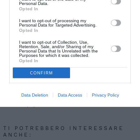
Personal Data.
assistente familiare. Gli uomini sono, invece,
Opted In
nella maggioranza dei casi lavoratori dipendenti
I want to opt-out of processing my
impiegati nei settori dell’industria, delle
Personal Data for Targeted Advertising.
Opted In
costruzioni e dei servizi con le mansioni di operai
I want to opt-out of Collection, Use,
specializzati e conduttori di impianti.
Retention, Sale, and/or Sharing of my
Personal Data that Is Unrelated with the
Purposes for which it was collected.
Opted In
Articolo precedente
Vedi
di
Modello M Ingresso distacco lavoratori
CONFIRM
più
contratto appalto
Articolo seguente
Data Deletion
Data Access
Privacy Policy
Veneto: gli stranieri residenti sono il 7,3%
della popolazione
TI POTREBBERO INTERESSARE
ANCHE: