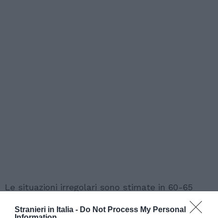
Le situazioni irregolari sono stimate in 60-65
mila, pari ad un quinto degli stranieri
Stranieri in Italia -
Do Not Process My Personal
regolarmente residenti e in possesso di
Information