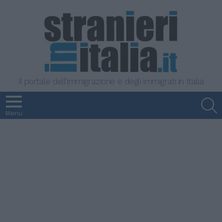
Il portale dell'immigrazione e degli immigrati in Italia
S
Menu