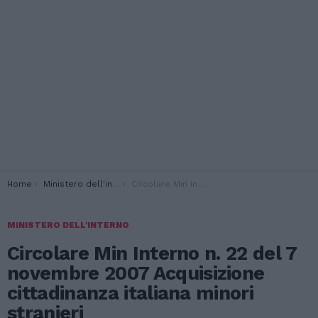
You are here:
Home
Ministero dell'interno
Circolare Min Interno n. 22 del 7 novembre 2007 Acquisizione cittadinanza italiana minori stranieri
MINISTERO DELL'INTERNO
Circolare Min Interno n. 22 del 7
novembre 2007 Acquisizione
cittadinanza italiana minori
stranieri