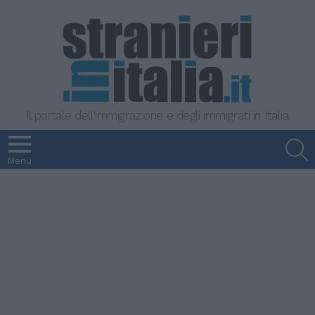
Il portale dell'immigrazione e degli immigrati in Italia
S
Menu