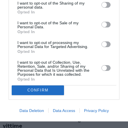
I want to opt-out of the Sharing of my
ATTUALITÀ
personal data.
Cagliari, smantellata rete accusata di
Opted In
favorire l’immigrazione irregolare: otto fermi
I want to opt-out of the Sale of my
Personal Data.
Opted In
I want to opt-out of processing my
Personal Data for Targeted Advertising.
Opted In
I want to opt-out of Collection, Use,
Retention, Sale, and/or Sharing of my
Personal Data that Is Unrelated with the
Purposes for which it was collected.
Opted In
CONFIRM
ATTUALITÀ
Data Deletion
Data Access
Privacy Policy
Tratta e grave sfruttamento, 36 milioni per
rafforzare assistenza e integrazione delle
vittime