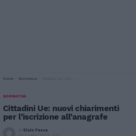
You are here:
Home
Normativa
Cittadini Ue: nuovi chiarimenti per l’iscrizione all’anagrafe
NORMATIVA
Cittadini Ue: nuovi chiarimenti
per l’iscrizione all’anagrafe
di
Elvio Pasca
20 Luglio 2007, 1:00