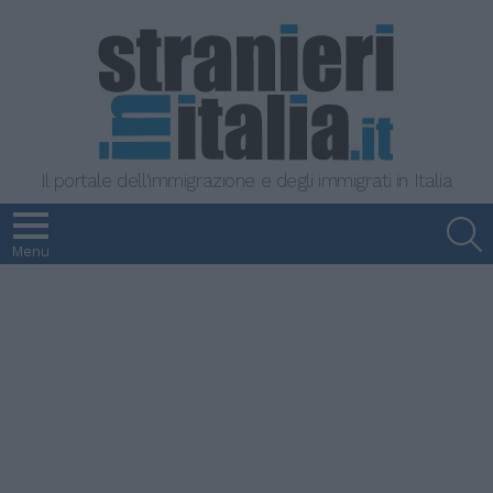
Il portale dell'immigrazione e degli immigrati in Italia
S
Menu