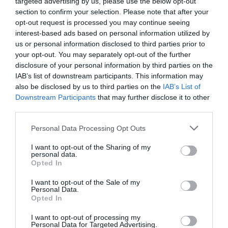
targeted advertising by us, please use the below opt-out
section to confirm your selection. Please note that after your
opt-out request is processed you may continue seeing
interest-based ads based on personal information utilized by
us or personal information disclosed to third parties prior to
your opt-out. You may separately opt-out of the further
Sono però previste anche agevolazioni per
disclosure of your personal information by third parties on the
l’ingresso o il soggiorno di un
familiare
non
IAB’s list of downstream participants. This information may
also be disclosed by us to third parties on the
IAB’s List of
compreso nella categoria di cui sopra (ad
Downstream Participants
that may further disclose it to other
esempio un fratello), purchè sia a carico o
third parties.
convivente nel Paese di provenienza, oppure
Personal Data Processing Opt Outs
assistito personalmente per gravi motivi di
I want to opt-out of the Sharing of my
salute. Stessi diritti anche per il
partner
che ha
personal data.
Opted In
una "relazione stabile debitamente attestata
dallo Stato del cittadino dell’Unione".
I want to opt-out of the Sale of my
Personal Data.
Opted In
In questi casi, i cittadini ue potranno iscriversi
I want to opt-out of processing my
all’anagrafe esibendo: documenti dello Stato del
Personal Data for Targeted Advertising.