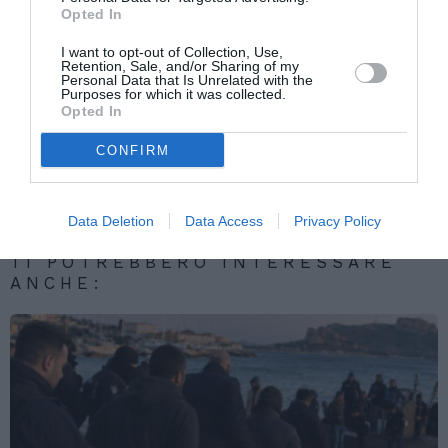
Opted In
I want to opt-out of Collection, Use,
Articolo precedente
Vedi
Retention, Sale, and/or Sharing of my
Personal Data that Is Unrelated with the
di
Colf. Bollettini in ritardo, le famiglie non si
Purposes for which it was collected.
più
preoccupino
Opted In
Articolo seguente
CONFIRM
Return Information Project and vulnerable
groups
Data Deletion
Data Access
Privacy Policy
TI POTREBBERO INTERESSARE
ANCHE: