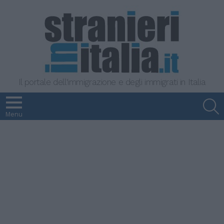
Il portale dell'immigrazione e degli immigrati in Italia
S
Menu