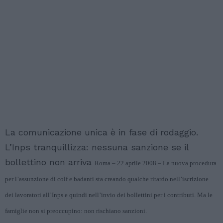
La comunicazione unica è in fase di rodaggio.
L’Inps tranquillizza: nessuna sanzione se il
bollettino non arriva
Roma – 22 aprile 2008 – La nuova procedura
per l’assunzione di colf e badanti sta creando qualche ritardo nell’iscrizione
dei lavoratori all’Inps e quindi nell’invio dei bollettini per i contributi. Ma le
famiglie non si preoccupino: non rischiano sanzioni.