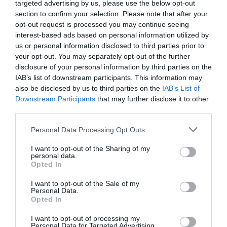
targeted advertising by us, please use the below opt-out
section to confirm your selection. Please note that after your
opt-out request is processed you may continue seeing
interest-based ads based on personal information utilized by
us or personal information disclosed to third parties prior to
your opt-out. You may separately opt-out of the further
Ai datori di lavoro che hanno assunto un
disclosure of your personal information by third parties on the
lavoratore domestico tra gennaio e marzo, non
IAB’s list of downstream participants. This information may
also be disclosed by us to third parties on the
IAB’s List of
rimane quindi che aspettare. L’obbligo di versare i
Downstream Participants
that may further disclose it to other
contributi scatta solo dal momento in cui viene
third parties.
spedito il bollettino. “In caso di prima iscrizione,
Personal Data Processing Opt Outs
– ricorda l’Inps – il datore di lavoro è tenuto al
I want to opt-out of the Sharing of my
pagamento dei trimestri già scaduti entro 30
personal data.
Opted In
giorni dalla data di invio dei bollettini. Entro tale
termine non verrà applicata alcuna sanzione per
I want to opt-out of the Sale of my
Personal Data.
ritardato versamento”.
Opted In
I want to opt-out of processing my
Elvio Pasca
Personal Data for Targeted Advertising.