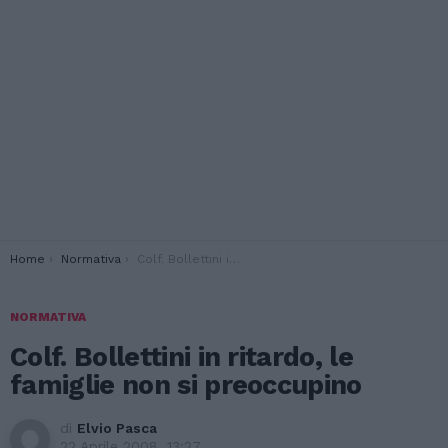
You are here:
Home
Normativa
Colf. Bollettini in ritardo, le famiglie non si preoccupino
NORMATIVA
Colf. Bollettini in ritardo, le
famiglie non si preoccupino
di
Elvio Pasca
22 Aprile 2008, 13:27