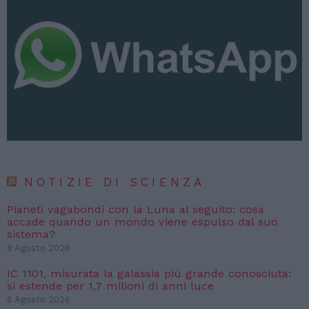
NOTIZIE DI SCIENZA
Pianeti vagabondi con la Luna al seguito: cosa
accade quando un mondo viene espulso dal suo
sistema?
8 Agosto 2026
IC 1101, misurata la galassia più grande conosciuta:
si estende per 1,7 milioni di anni luce
6 Agosto 2026