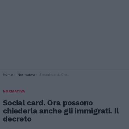
You are here:
Home
Normativa
Social card. Ora possono chiederla anche gli immigrati. Il decreto
NORMATIVA
Social card. Ora possono
chiederla anche gli immigrati. Il
decreto