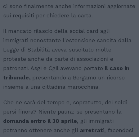
ci sono finalmente anche informazioni aggiornate
sui requisiti per chiedere la carta.
Il mancato rilascio della social card agli
immigrati nonostante l'estensione sancita dalla
Legge di Stabilità aveva suscitato molte
proteste anche da parte di associazioni e
patronati. Asgi e Cgil avevano portato
il caso in
tribunale,
presentando a Bergamo un ricorso
insieme a una cittadina marocchina.
Che ne sarà del tempo e, sopratutto, dei soldi
persi finora? Niente paura: se presentano la
domanda entro il 30 aprile
, gli immigrati
potranno ottenere anche gli
arretrat
i, facendosi