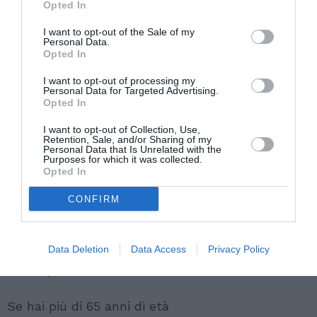
Opted In
I want to opt-out of the Sale of my
Personal Data.
Opted In
Elvio Pasca
I want to opt-out of processing my
Personal Data for Targeted Advertising.
Opted In
Scarica
I want to opt-out of Collection, Use,
Retention, Sale, and/or Sharing of my
MINISTERO DELL'ECONOMIA E DELLE FINANZE
Personal Data that Is Unrelated with the
Purposes for which it was collected.
DECRETO 3 febbraio 2014 Estensione ai
Opted In
cittadini comunitari e stranieri, residenti,
CONFIRM
deibenefici della Carta Acquisti ai sensi
dell'articolo 1, comma 216, della legge 27
dicembre 2013, n. 147. (14A02759) (GU n.82 del 8-
Data Deletion
Data Access
Privacy Policy
4-2014)
Se hai più di 65 anni di età