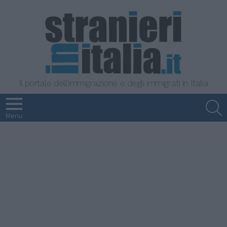
Il portale dell'immigrazione e degli immigrati in Italia
S
Menu