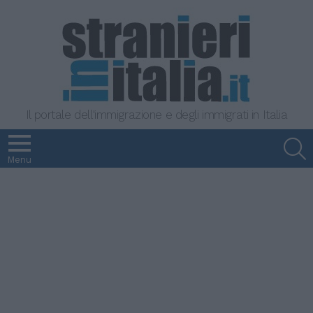
Il portale dell'immigrazione e degli immigrati in Italia
S
Menu