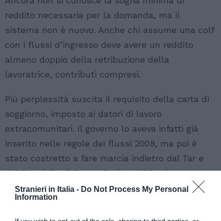
Ancora non si conosce la soglia minima di
reddito necessaria per la domanda, ma il
sistema non è nuovo. Anche chi assume una colf
con i flussi d’ingresso deve avere un reddito
almeno doppio della retribuzione della
lavoratrice, contributi compresi.
Più perplessità suscita il requisito della carta di
soggiorno, imposto ai datori di lavoro
extracomunitari. Il governo lo aveva infatti già
inserito nelle regole dei flussi 2008, ma poi è
stato costretto a fare marcia indietro dal Tar e
dal Consiglio di Stato. Quel requisito, hanno
stabilito i giudici, è discriminatorio: datori di
Stranieri in Italia -
Do Not Process My Personal
Information
lavoro italiani e stranieri, purché regolarmente
soggiornanti, devono avere gli stessi diritti.