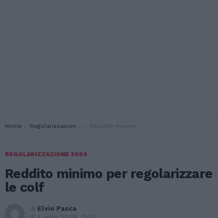
You are here:
Home
Regolarizzazione 2009
Reddito minimo per regolarizzare le colf
REGOLARIZZAZIONE 2009
Reddito minimo per regolarizzare
le colf
di
Elvio Pasca
15 Luglio 2009, 11:45