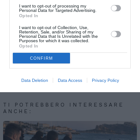
I want to opt-out of processing my
Personal Data for Targeted Advertising.
Opted In
Elvio Pasca
I want to opt-out of Collection, Use,
Retention, Sale, and/or Sharing of my
Personal Data that Is Unrelated with the
Purposes for which it was collected.
Articolo precedente
Vedi
Opted In
di
Fini: “Multiculturalismo grande sfida per
più
Italia ed Europa”
CONFIRM
Articolo seguente
Toscana. “Niente Cie e diritto di voto agli
immigrati”
Data Deletion
Data Access
Privacy Policy
TI POTREBBERO INTERESSARE
ANCHE: