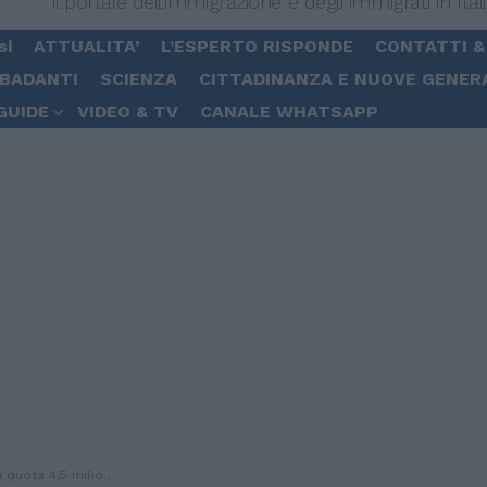
Il portale dell'immigrazione e degli immigrati in Ital
si
ATTUALITA’
L’ESPERTO RISPONDE
CONTATTI &
 BADANTI
SCIENZA
CITTADINANZA E NUOVE GENER
GUIDE
VIDEO & TV
CANALE WHATSAPP
 straniero un residente su dieci