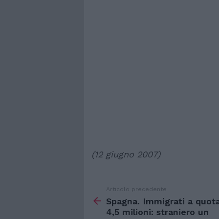
(12 giugno 2007)
Articolo precedente
Vedi
di
Spagna. Immigrati a quot
più
4,5 milioni: straniero un