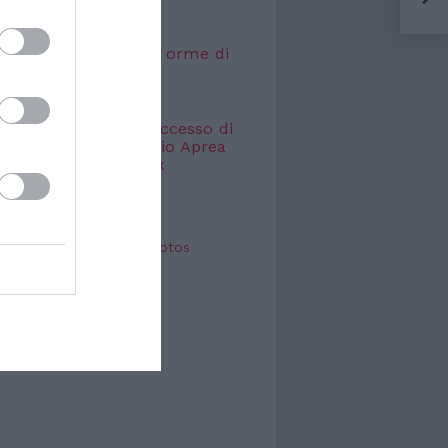
200
TTACOLO
que a Sirmione sulle orme di
 e della musica
 2026
o Festival, dopo il successo di
arinoni arriva Valerio Aprea
monologhi di Makkox
 2026
oot Paris - Shooting photos