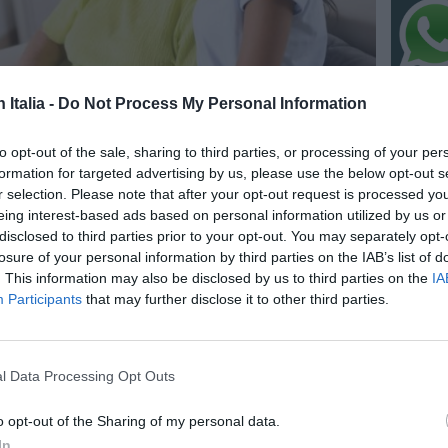
n Italia -
Do Not Process My Personal Information
to opt-out of the sale, sharing to third parties, or processing of your per
formation for targeted advertising by us, please use the below opt-out s
NO
r selection. Please note that after your opt-out request is processed y
eing interest-based ads based on personal information utilized by us or
“Fari c
disclosed to third parties prior to your opt-out. You may separately opt-
potremm
losure of your personal information by third parties on the IAB’s list of
posto s
. This information may also be disclosed by us to third parties on the
IA
4 Agosto
Participants
that may further disclose it to other third parties.
ATLHAS 
l’autent
satelliti
l Data Processing Opt Outs
3 Agosto
o opt-out of the Sharing of my personal data.
 stranieri residenti
NO
In