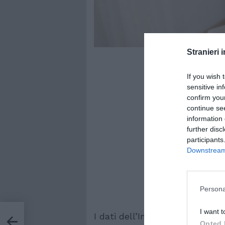
Stranieri i
If you wish 
sensitive in
confirm you
continue se
information 
further disc
participants
Downstream 
Persona
I want t
I dati dell’Ine: 4,48 milioni gli
ioni:
Opted 