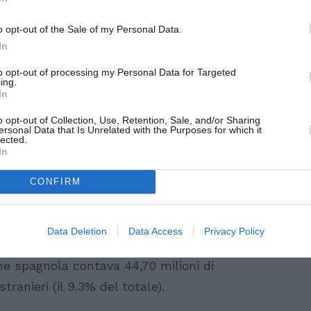
SPE
nola ha superato nel 2006 la soglia di 45
o opt-out of the Sale of my Personal Data.
Angeli
to ad un aumento degli immigrati che contano
In
Catullo
4 Agosto
to opt-out of processing my Personal Data for Targeted
ing.
i ieri dall’Istituto nazionale di statistica
Dionisi
In
Laura M
con i 
o opt-out of Collection, Use, Retention, Sale, and/or Sharing
4 Agosto
ersonal Data that Is Unrelated with the Purposes for which it
2 milioni di persone in Spagna, tra questi
lected.
In
ro il 9,9 per cento del totale, secondo un
Photosh
l numero di spagnoli censiti ha conosciuto
CONFIRM
sone (0,17%), e gli stranieri di 338mila
 l’Ine. Tra gli stranieri si registra un
Data Deletion
Data Access
Privacy Policy
 27 di 275mila (19,26%) persone".
one spagnola contava 44,70 milioni di
stranieri (il 9.3% del totale).