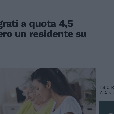
rati a quota 4,5
iero un residente su
ISC
CAN