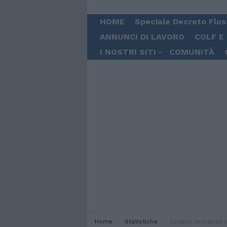
HOME
Speciale Decreto Flus
ANNUNCI DI LAVORO
COLF E
I NOSTRI SITI
COMUNITÀ
You are here:
Home
Statistiche
Spagna. Immigrati a quota 4,5 milioni: