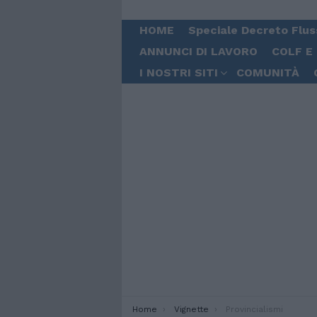
HOME
Speciale Decreto Flus
ANNUNCI DI LAVORO
COLF E
I NOSTRI SITI
COMUNITÀ
You are here:
Home
Vignette
Provincialismi