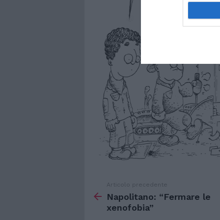
Articolo precedente
Vedi
di
Napolitano: “Fermare le
più
xenofobia”