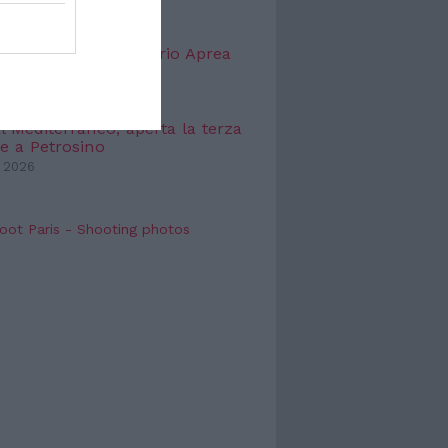
TTACOLO
o Festival, dopo Valerio Aprea
 Gianmarco Tognazzi
 2026
l Mediterraneo, aperta la terza
e a Petrosino
 2026
oot Paris - Shooting photos