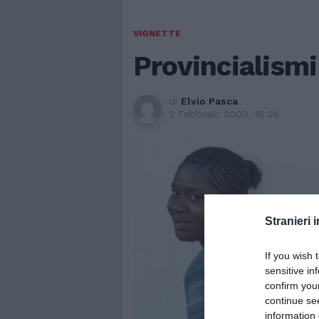
VIGNETTE
Provincialismi
di
Elvio Pasca
2 Febbraio 2009, 16:28
Stranieri i
If you wish 
sensitive in
confirm you
continue se
information 