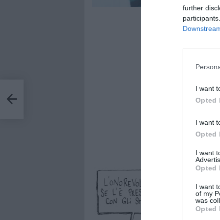
further disc
participants
Downstream 
Persona
I want t
a”
Opted 
I want t
Opted 
I want 
Advertis
Opted 
I want t
of my P
was col
Opted 