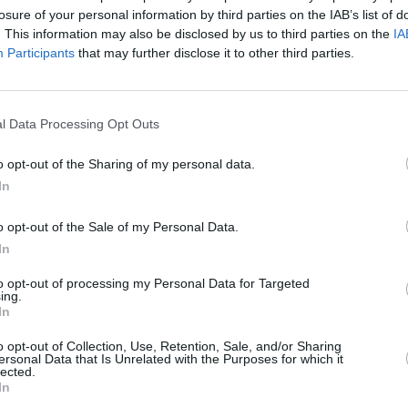
losure of your personal information by third parties on the IAB’s list of
. This information may also be disclosed by us to third parties on the
IA
Participants
that may further disclose it to other third parties.
l Data Processing Opt Outs
o opt-out of the Sharing of my personal data.
NO
In
IC 1101
conosci
o opt-out of the Sale of my Personal Data.
anni l
In
6 Agosto
to opt-out of processing my Personal Data for Targeted
“Fari c
ing.
potremm
In
di Salè salecomix@libero.it
posto s
4 Agosto
o opt-out of Collection, Use, Retention, Sale, and/or Sharing
ersonal Data that Is Unrelated with the Purposes for which it
lected.
In
NO