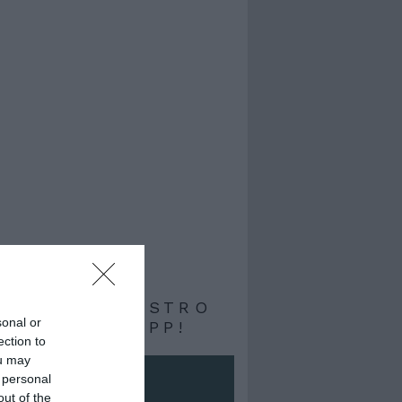
RIVITI AL NOSTRO
sonal or
ALE WHATSAPP!
ection to
ou may
 personal
out of the