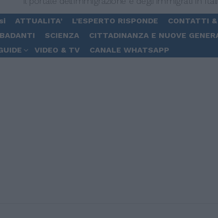
Il portale dell'immigrazione e degli immigrati in Ital
si
ATTUALITA’
L’ESPERTO RISPONDE
CONTATTI &
 BADANTI
SCIENZA
CITTADINANZA E NUOVE GENER
GUIDE
VIDEO & TV
CANALE WHATSAPP