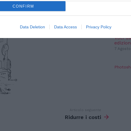
SPE
CONFIRM
Dionisi
arriva
Data Deletion
Data Access
Privacy Policy
7 Agosto
Voci da
edizion
7 Agosto
Photosh
Articolo seguente
Ridurre i costi