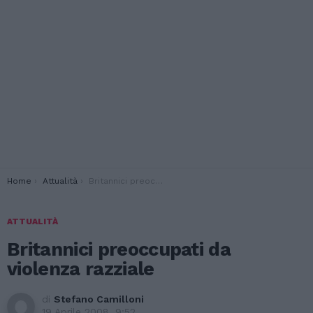
You are here:
Home
Attualità
Britannici preoccupati da violenza razziale
ATTUALITÀ
Britannici preoccupati da
violenza razziale
di
Stefano Camilloni
19 Aprile 2008, 9:52