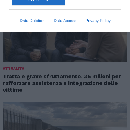
CONFIRM
Data Deletion
Data Access
Privacy Policy
ATTUALITÀ
Tratta e grave sfruttamento, 36 milioni per
rafforzare assistenza e integrazione delle
vittime