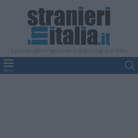
Il portale dell'immigrazione e degli immigrati in Italia
S
Menu