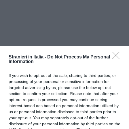
Stranieri in Italia -
Do Not Process My Personal
Information
If you wish to opt-out of the sale, sharing to third parties, or
processing of your personal or sensitive information for
targeted advertising by us, please use the below opt-out
section to confirm your selection. Please note that after your
opt-out request is processed you may continue seeing
interest-based ads based on personal information utilized by
Il sondaggio è stato realizzato in occasione del
us or personal information disclosed to third parties prior to
your opt-out. You may separately opt-out of the further
40esimo anniversario di un celebre discorso
disclosure of your personal information by third parties on the
pronunciato dal politico conservatore Enoch