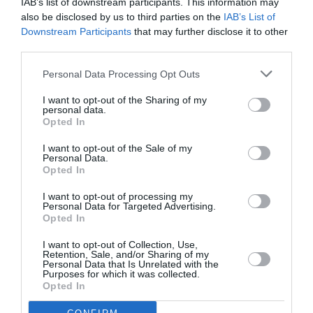
IAB’s list of downstream participants. This information may
also be disclosed by us to third parties on the
IAB’s List of
Powell, nel quale aveva descritto "il senso di
Downstream Participants
that may further disclose it to other
allarme e di risentimento" che i britannici,
third parties.
secondo lui, provavano nei confronti
Personal Data Processing Opt Outs
dell’immigrazione.
I want to opt-out of the Sharing of my
personal data.
Opted In
Articolo precedente
Vedi
I want to opt-out of the Sale of my
di
IMMIGRAZIONE: OIM; LUCA RICCARDI,
Personal Data.
più
OPPORTUNITA’ PER L’EUROPA
Opted In
Articolo seguente
I want to opt-out of processing my
Sikh in festa, è Baisakhi
Personal Data for Targeted Advertising.
Opted In
I want to opt-out of Collection, Use,
Retention, Sale, and/or Sharing of my
TI POTREBBERO INTERESSARE
Personal Data that Is Unrelated with the
ANCHE:
Purposes for which it was collected.
Opted In