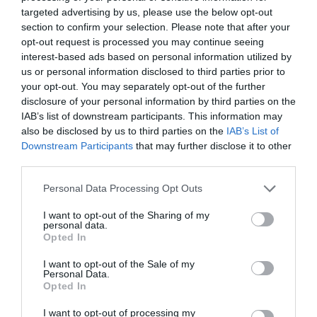
targeted advertising by us, please use the below opt-out
riguarderanno soprattutto il centro storico e
section to confirm your selection. Please note that after your
contribuiranno alla sua rinascita. Per ciò che
opt-out request is processed you may continue seeing
concerne le dichiarazioni sui migranti le giudico
interest-based ads based on personal information utilized by
us or personal information disclosed to third parties prior to
vergognose, razziste, gravi e pericolose
“, ha
your opt-out. You may separately opt-out of the further
infatti dichiarato Gambino. “Siamo
disclosure of your personal information by third parties on the
IAB’s list of downstream participants. This information may
profondamente indignati per queste affermazioni
also be disclosed by us to third parties on the
IAB’s List of
che rimandano a pagine oscure della storia del
Downstream Participants
that may further disclose it to other
third parties.
nostro Paese”, ha poi commentato la sezione
nissena dell’Anpi. “Ma quale razzismo, non c’era
Personal Data Processing Opt Outs
alcun intento di discriminare gli extracomunitari,
I want to opt-out of the Sharing of my
personal data.
ma al contrario di favorirne l’integrazione
“, ha
Opted In
infine cercato di replicare il consigliere Aiello.
I want to opt-out of the Sale of my
Personal Data.
Opted In
I want to opt-out of processing my