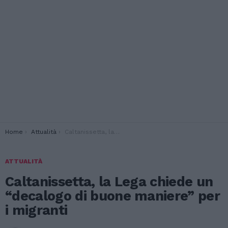
You are here:
Home
Attualità
Caltanissetta, la Lega chiede un “decalogo di buone maniere” per i migranti
ATTUALITÀ
Caltanissetta, la Lega chiede un
“decalogo di buone maniere” per
i migranti