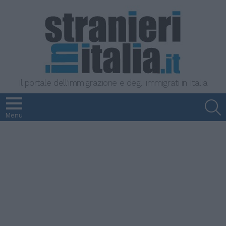
Il portale dell'immigrazione e degli immigrati in Italia
S
Menu