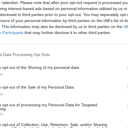
r selection. Please note that after your opt-out request is processed y
i
SPE
eing interest-based ads based on personal information utilized by us or
disclosed to third parties prior to your opt-out. You may separately opt-
Angeli
Catullo
losure of your personal information by third parties on the IAB’s list of
4 Agosto
. This information may also be disclosed by us to third parties on the
IA
Participants
that may further disclose it to other third parties.
Dionisi
Laura M
con i 
4 Agosto
l Data Processing Opt Outs
o opt-out of the Sharing of my personal data.
Photosh
In
o opt-out of the Sale of my Personal Data.
In
to opt-out of processing my Personal Data for Targeted
ing.
In
o opt-out of Collection, Use, Retention, Sale, and/or Sharing