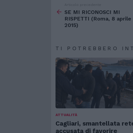
Articolo precedente
Vedi
di
SE MI RICONOSCI MI
più
RISPETTI (Roma, 8 aprile
2015)
TI POTREBBERO IN
ATTUALITÀ
Cagliari, smantellata ret
accusata di favorire