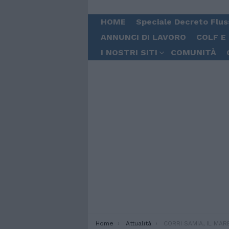
HOME
Speciale Decreto Flus
ANNUNCI DI LAVORO
COLF E
I NOSTRI SITI
COMUNITÀ
You are here:
Home
Attualità
CORRI SAMIA, IL MARE NON T’INGHIOTTE (To