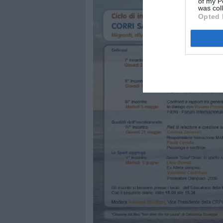
of my P
was col
Opted 