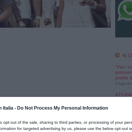
NO
“Fari c
potremm
posto s
4 Agosto
ATLHAS 
l’autent
satelliti
n Italia -
Do Not Process My Personal Information
3 Agosto
to opt-out of the sale, sharing to third parties, or processing of your per
iretti “verso bellissimi sogni di speranza e
formation for targeted advertising by us, please use the below opt-out s
NO