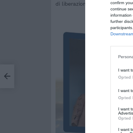
confirm you
di liberazione”. Ciclo di incontr
continue se
information 
further disc
participants
Downstream 
Persona
I want t
oma,
Opted 
I want t
Opted 
I want 
Advertis
Opted 
I want t