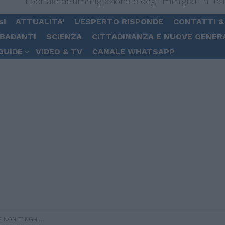
Il portale dell'immigrazione e degli immigrati in Ital
si
ATTUALITA’
L’ESPERTO RISPONDE
CONTATTI &
 BADANTI
SCIENZA
CITTADINANZA E NUOVE GENER
GUIDE
VIDEO & TV
CANALE WHATSAPP
rino, aprile-maggio 2015)