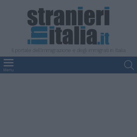
Il portale dell'immigrazione e degli immigrati in Italia
S
Menu