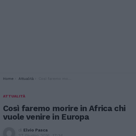
You are here:
Home
Attualità
Così faremo morire in Africa chi vuole venire in Europa
ATTUALITÀ
Così faremo morire in Africa chi
vuole venire in Europa
di
Elvio Pasca
27 Giugno 2016, 17:34