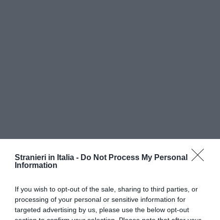
Stranieri in Italia -
Do Not Process My Personal
Information
In
Sudan
, il regime di Ahmad al-Basir (sul quale
If you wish to opt-out of the sale, sharing to third parties, or
pende un mandato di arresto dell’Aja per crimini
processing of your personal or sensitive information for
contro l’umanità) è accusato di aver organizzato
targeted advertising by us, please use the below opt-out
lo scorso maggio retate di cittadini eritrei: 1300