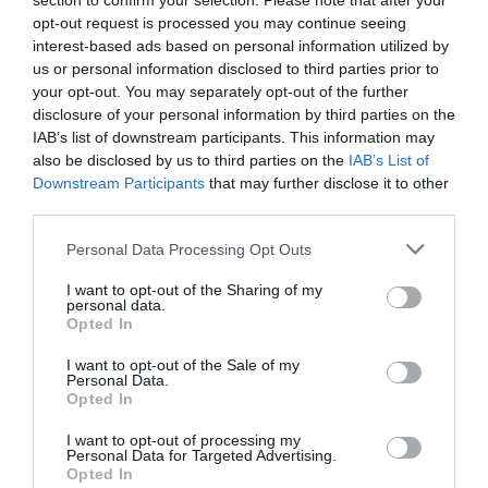
section to confirm your selection. Please note that after your
opt-out request is processed you may continue seeing
sarebbero stati deportati in patria, dove chi parte
interest-based ads based on personal information utilized by
“illegalmente” viene punito con il carcere a vita e
us or personal information disclosed to third parties prior to
your opt-out. You may separately opt-out of the further
dove, secondo le recenti conclusioni di
disclosure of your personal information by third parties on the
un’inchiesta dell’Onu, le violazioni dei diritti
IAB’s list of downstream participants. This information may
also be disclosed by us to third parties on the
IAB’s List of
umani sono sistematiche e diffuse. Agli eritrei
Downstream Participants
that may further disclose it to other
che arrivano in Europa viene quasi sempre
third parties.
garantito l’asilo politico, qualcosa vorrà dire.
Personal Data Processing Opt Outs
Le trattative tra Ue e
Niger
si sono concluse
I want to opt-out of the Sharing of my
personal data.
invece lo scorso maggio: in cambio di 75 milioni,
Opted In
lo stato africano blinderà le sue frontiere, anche
I want to opt-out of the Sale of my
respingendo chi arriva dal deserto della Nigeria, e
Personal Data.
Opted In
riammetterà quanti hanno transitato nel suo
I want to opt-out of processing my
territorio e sono arrivati in Europa. “Se attivato,
Personal Data for Targeted Advertising.
Opted In
l’accordo porterà all’espulsione di massa di