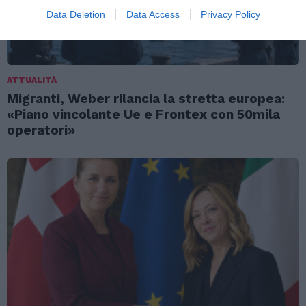
Data Deletion
Data Access
Privacy Policy
ATTUALITÀ
Migranti, Weber rilancia la stretta europea:
«Piano vincolante Ue e Frontex con 50mila
operatori»