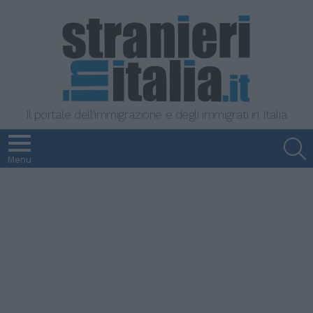
Il portale dell'immigrazione e degli immigrati in Italia
S
Menu