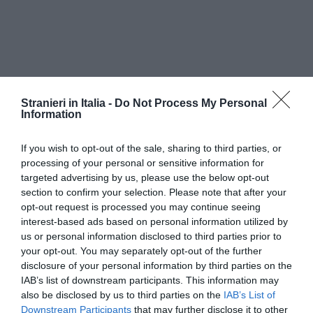
"Il nostro Paese – ha detto – ha sempre più
Stranieri in Italia -
Do Not Process My Personal
bisogno di lavoratori stranieri: questo è indubbio
Information
considerato che molti lavori gli italiani non li
If you wish to opt-out of the sale, sharing to third parties, or
vogliono più fare. Credo che la mia legge dopo
processing of your personal or sensitive information for
due anni abbia ancora una sua validità, ma
targeted advertising by us, please use the below opt-out
qualche correttivo è necessario: non ha senso ad
section to confirm your selection. Please note that after your
opt-out request is processed you may continue seeing
esempio che quando scade il contratto di lavoro
interest-based ads based on personal information utilized by
la filippina di turno sia costretta a tornare al suo
us or personal information disclosed to third parties prior to
your opt-out. You may separately opt-out of the further
Paese per poi rientrare in un secondo tempo in
disclosure of your personal information by third parties on the
Italia. D’altra parte, tutte le leggi vanno verificate
IAB’s list of downstream participants. This information may
also be disclosed by us to third parties on the
IAB’s List of
e possono essere riviste".
Downstream Participants
that may further disclose it to other