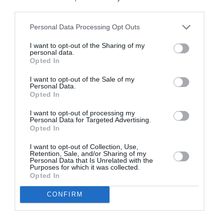
third parties.
Articolo precedente
Vedi
Personal Data Processing Opt Outs
di
Trova portafoglio con 15mila euro e lo
più
I want to opt-out of the Sharing of my
restituisce
personal data.
Opted In
Articolo seguente
LAquila. Dopo il sisma, un piano convivenza
I want to opt-out of the Sale of my
per gli immigrati
Personal Data.
Opted In
I want to opt-out of processing my
Personal Data for Targeted Advertising.
TI POTREBBERO INTERESSARE
Opted In
ANCHE:
I want to opt-out of Collection, Use,
Retention, Sale, and/or Sharing of my
Personal Data that Is Unrelated with the
Purposes for which it was collected.
Opted In
CONFIRM