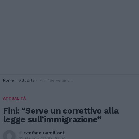
You are here:
Home
Attualità
Fini: “Serve un correttivo alla legge sull’immigrazione”
ATTUALITÀ
Fini: “Serve un correttivo alla
legge sull’immigrazione”
di
Stefano Camilloni
22 Giugno 2009, 16:04