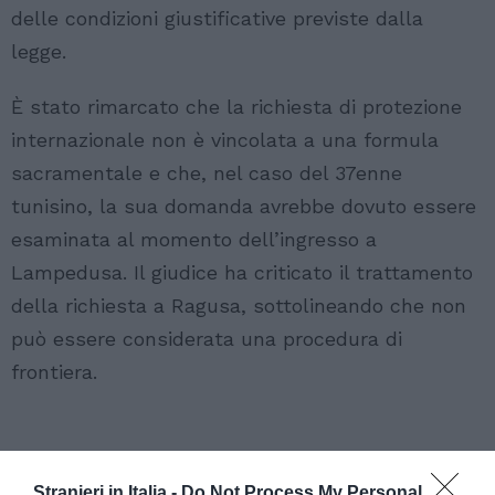
delle condizioni giustificative previste dalla
legge.
È stato rimarcato che la richiesta di protezione
internazionale non è vincolata a una formula
sacramentale e che, nel caso del 37enne
tunisino, la sua domanda avrebbe dovuto essere
esaminata al momento dell’ingresso a
Lampedusa. Il giudice ha criticato il trattamento
della richiesta a Ragusa, sottolineando che non
può essere considerata una procedura di
frontiera.
Stranieri in Italia -
Do Not Process My Personal