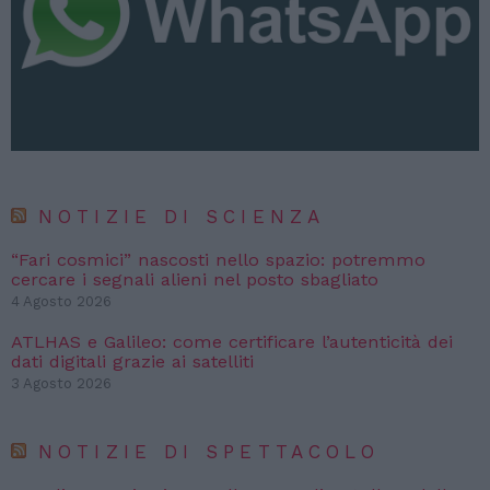
NOTIZIE DI SCIENZA
“Fari cosmici” nascosti nello spazio: potremmo
cercare i segnali alieni nel posto sbagliato
4 Agosto 2026
ATLHAS e Galileo: come certificare l’autenticità dei
dati digitali grazie ai satelliti
3 Agosto 2026
NOTIZIE DI SPETTACOLO