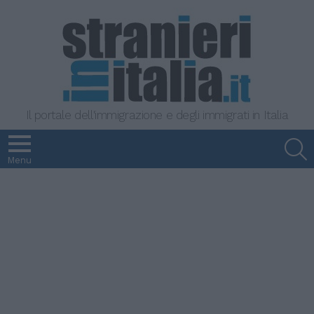
Il portale dell'immigrazione e degli immigrati in Italia
S
Menu