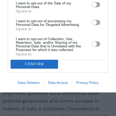
I want to opt-out of the Sale of my
che afferma che la normativa interna
Personal Data.
Opted In
incompatibile con quella dell’Unione europea
deve essere disapplicata dal giudice nazionale.
I want to opt-out of processing my
Personal Data for Targeted Advertising.
Opted In
Inoltre, il giudice ha evidenziato che la garanzia
I want to opt-out of Collection, Use,
finanziaria prevista dalla normativa non
Retention, Sale, and/or Sharing of my
Personal Data that Is Unrelated with the
costituisce una misura alternativa al
Purposes for which it was collected.
Opted In
trattenimento, bensì un requisito amministrativo
imposto al richiedente semplicemente perché
CONFIRM
chiede protezione internazionale.
Data Deletion
Data Access
Privacy Policy
La pronuncia del Tribunale di Catania solleva
importanti questioni sulla conformità delle
pratiche governative alle norme europee in
materia di asilo e sottolinea l’importanza di