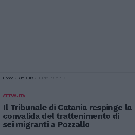
You are here:
Home
Attualità
Il Tribunale di Catania respinge la convalida del trattenimento di sei migranti a Pozzallo
ATTUALITÀ
Il Tribunale di Catania respinge la
convalida del trattenimento di
sei migranti a Pozzallo