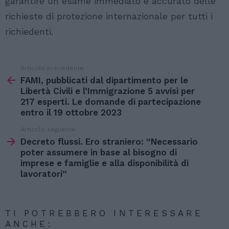
garantire un esame immediato e accurato delle
richieste di protezione internazionale per tutti i
richiedenti.
Articolo precedente
Vedi
di
FAMI, pubblicati dal dipartimento per le
più
Libertà Civili e l’Immigrazione 5 avvisi per
217 esperti. Le domande di partecipazione
entro il 19 ottobre 2023
Articolo seguente
Decreto flussi. Ero straniero: “Necessario
poter assumere in base al bisogno di
imprese e famiglie e alla disponibilità di
lavoratori”
TI POTREBBERO INTERESSARE
ANCHE: