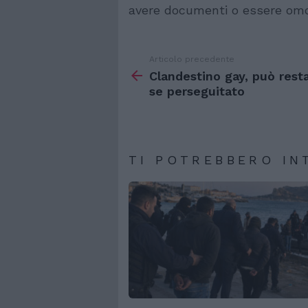
avere documenti o essere omo
Articolo precedente
Vedi
di
Clandestino gay, può rest
più
se perseguitato
TI POTREBBERO IN