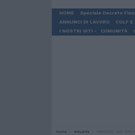
HOME
Speciale Decreto Flus
ANNUNCI DI LAVORO
COLF E
I NOSTRI SITI
COMUNITÀ
You are here:
Home
Attualità
IMMIGRATI GAY: SINDACO SASSUOLO,NO A 