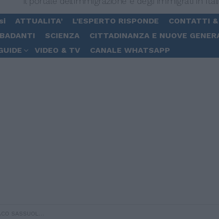
Il portale dell'immigrazione e degli immigrati in Ital
si
ATTUALITA’
L’ESPERTO RISPONDE
CONTATTI &
 BADANTI
SCIENZA
CITTADINANZA E NUOVE GENER
GUIDE
VIDEO & TV
CANALE WHATSAPP
RISCHIO ULTERIORI ALIBI