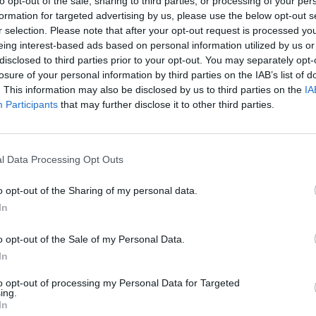
to opt-out of the sale, sharing to third parties, or processing of your per
formation for targeted advertising by us, please use the below opt-out s
r selection. Please note that after your opt-out request is processed y
eing interest-based ads based on personal information utilized by us or
disclosed to third parties prior to your opt-out. You may separately opt-
losure of your personal information by third parties on the IAB’s list of
. This information may also be disclosed by us to third parties on the
IA
Participants
that may further disclose it to other third parties.
NO
l Data Processing Opt Outs
IC 1101
conosci
anni l
o opt-out of the Sharing of my personal data.
6 Agosto
In
“Fari c
potremm
o opt-out of the Sale of my Personal Data.
posto s
In
4 Agosto
to opt-out of processing my Personal Data for Targeted
ing.
9 GEN – "Il diritto alla vita é sacro ed
In
NO