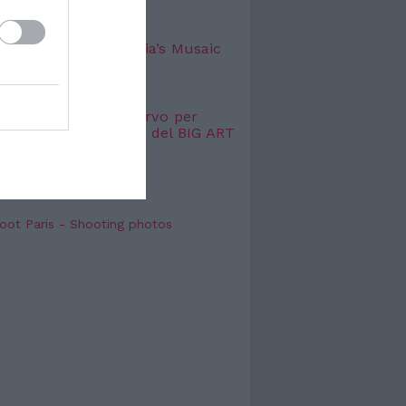
TTACOLO
 successo per Mangia’s Musaic
l
 2026
 Williams a Porto Cervo per
o esclusivo dell’anno del BIG ART
VAL
 2026
oot Paris - Shooting photos