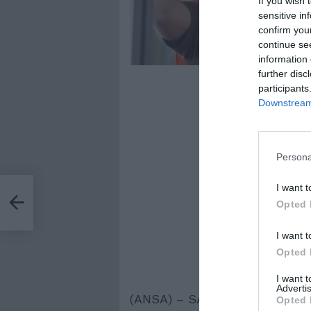
If you wish 
sensitive in
confirm you
continue se
information 
further disc
participants
Downstream 
Persona
I want t
Opted 
I want t
Opted 
I want 
Advertis
(ANSA) – SASSUOLO (MODENA), 1
Opted 