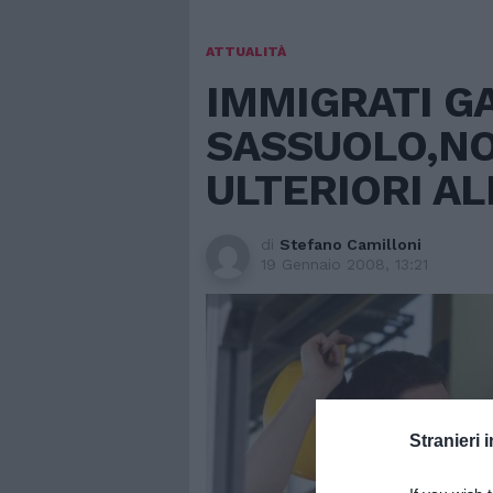
ATTUALITÀ
IMMIGRATI GA
SASSUOLO,NO
ULTERIORI AL
di
Stefano Camilloni
19 Gennaio 2008, 13:21
Stranieri i