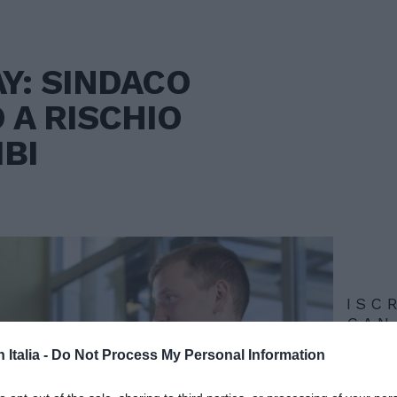
Y: SINDACO
 A RISCHIO
IBI
ISC
CAN
n Italia -
Do Not Process My Personal Information