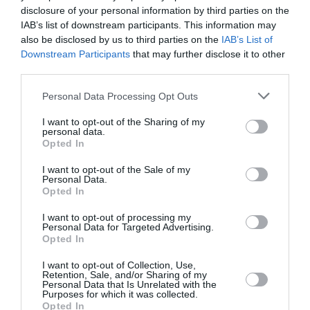
disclosure of your personal information by third parties on the
IAB’s list of downstream participants. This information may
also be disclosed by us to third parties on the
IAB’s List of
Downstream Participants
that may further disclose it to other
Mentre sono stati stanziati 3 milioni di euro nel
third parties.
triennio 2019-2021 “per finanziare gli oneri
Personal Data Processing Opt Outs
connessi al potenziamento delle operazioni di
I want to opt-out of the Sharing of my
polizia sotto copertura” per il contrasto al
personal data.
Opted In
favoreggiamento dell’immigrazione clandestina,
con autorizzazione all’utilizzo delle
I want to opt-out of the Sale of my
Personal Data.
intercettazioni.
Opted In
I want to opt-out of processing my
L’articolo 12 incentiva i rimpatri di stranieri
Personal Data for Targeted Advertising.
Opted In
irregolari, istituendo presso il ministero degli
Esteri un Fondo destinato a finanziare interventi
I want to opt-out of Collection, Use,
Retention, Sale, and/or Sharing of my
Personal Data that Is Unrelated with the
di cooperazione allo sviluppo, in cui è prevista la
Purposes for which it was collected.
possibilità di far confluire anche parte dei
Opted In