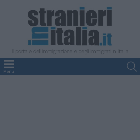
Il portale dell'immigrazione e degli immigrati in Italia
S
Menu