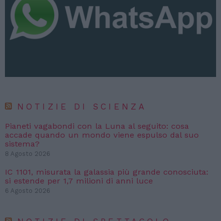
NOTIZIE DI SCIENZA
Pianeti vagabondi con la Luna al seguito: cosa
accade quando un mondo viene espulso dal suo
sistema?
8 Agosto 2026
IC 1101, misurata la galassia più grande conosciuta:
si estende per 1,7 milioni di anni luce
6 Agosto 2026