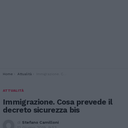
You are here:
Home
Attualità
Immigrazione. Cosa prevede il decreto sicurezza bis
ATTUALITÀ
Immigrazione. Cosa prevede il
decreto sicurezza bis
di
Stefano Camilloni
12 Giugno 2019, 9:53