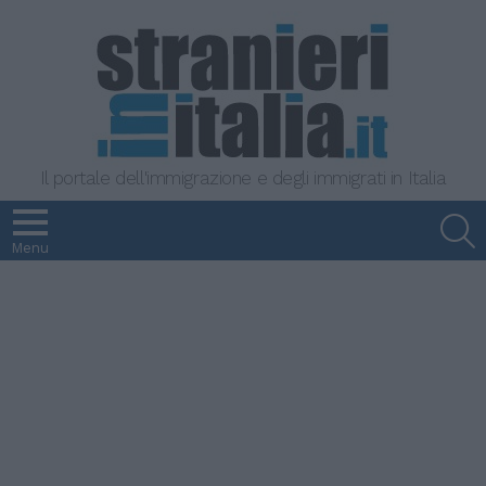
Il portale dell'immigrazione e degli immigrati in Italia
S
Menu