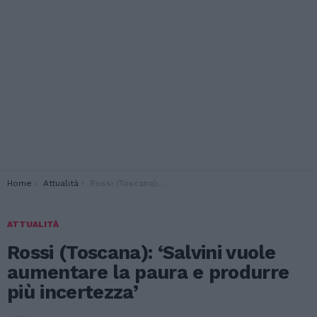
You are here:
Home
Attualità
Rossi (Toscana): ‘Salvini vuole aumentare la paura e produrre più incertezza’
ATTUALITÀ
Rossi (Toscana): ‘Salvini vuole
aumentare la paura e produrre
più incertezza’