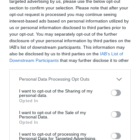
targeted advertising by us, please use the below opt-out
section to confirm your selection. Please note that after your
opt-out request is processed you may continue seeing
interest-based ads based on personal information utilized by
us or personal information disclosed to third parties prior to
your opt-out. You may separately opt-out of the further
disclosure of your personal information by third parties on the
IAB’s list of downstream participants. This information may
also be disclosed by us to third parties on the
IAB’s List of
D’altra parte, conclude Rossi, “l’unico risultato
Downstream Participants
that may further disclose it to other
third parties.
ottenuto dalla propaganda di Salvini è avere
aumentato di decine di migliaia il numero dei
Personal Data Processing Opt Outs
migranti allo sbando, senza permesso, e aver
I want to opt-out of the Sharing of my
personal data.
ridotto le iniziative per l’integrazione facendo
Opted In
licenziare migliaia di persone che lavoravano in
I want to opt-out of the Sale of my
questo settore”.
Personal Data.
Opted In
DECRETO FLUSSI
NEWS IMMIGRAZIONE
I want to opt-out of processing my
Personal Data for Targeted Advertising.