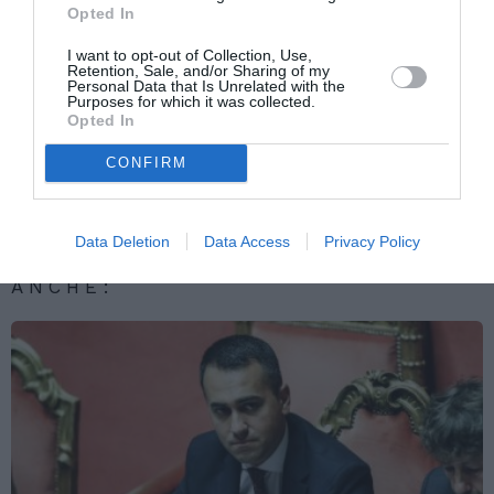
Opted In
Articolo precedente
Vedi
di
Lampedusa, sbarcati 100 migranti in poche
I want to opt-out of Collection, Use,
più
ore
Retention, Sale, and/or Sharing of my
Personal Data that Is Unrelated with the
Purposes for which it was collected.
Articolo seguente
Opted In
Friuli Venezia Giulia, dal 1 luglio controlli
congiunti ai confini per il contrasto
CONFIRM
dell’immigrazione irregolare
Data Deletion
Data Access
Privacy Policy
TI POTREBBERO INTERESSARE
ANCHE: